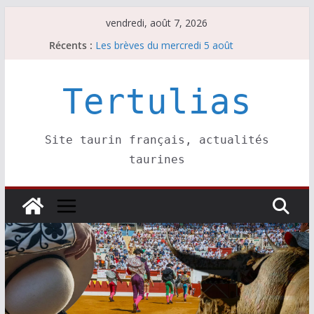
Passer
vendredi, août 7, 2026
au
Récents :
Les brèves du mercredi 5 août
contenu
Les brèves du vendredi 7 août
Escalafón 2026 – matadors de toros-
Escalafón 2026 – novilleros –
Tertulias
Les brèves du jeudi 6 août
Site taurin français, actualités
taurines