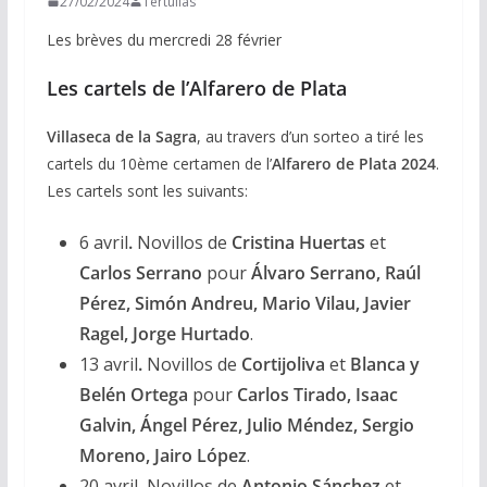
27/02/2024
Tertulias
Les brèves du mercredi 28 février
Les cartels de l’Alfarero de Plata
Villaseca de la Sagra
, au travers d’un sorteo a tiré les
cartels du 10ème certamen de l’
Alfarero de Plata 2024
.
Les cartels sont les suivants:
6 avril
.
Novillos de
Cristina Huertas
et
Carlos Serrano
pour
Álvaro Serrano, Raúl
Pérez, Simón Andreu, Mario Vilau, Javier
Ragel, Jorge Hurtado
.
13 avril
.
Novillos de
Cortijoliva
et
Blanca y
Belén Ortega
pour
Carlos Tirado, Isaac
Galvin, Ángel Pérez, Julio Méndez, Sergio
Moreno, Jairo López
.
20 avril
.
Novillos de
Antonio Sánchez
et