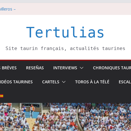
tadors de toros-
illeros –
i 8 août
est pris pour l’an prochain.
Tertulias
di 7 août
Site taurin français, actualités taurines
S BRÈVES
RESEÑAS
INTERVIEWS
CHRONIQUES TAUR
IDÉOS TAURINES
CARTELS
TOROS À LA TÉLÉ
ESCA