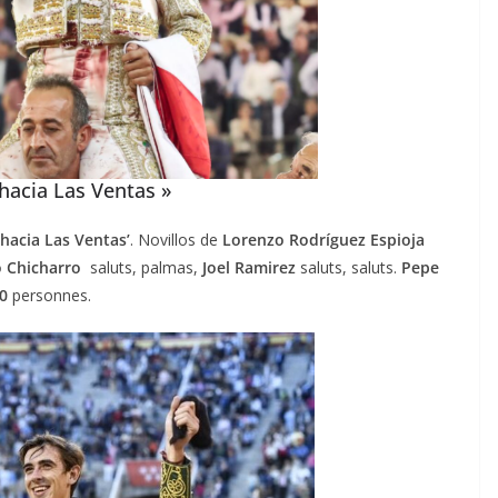
u
18/06/2026
Olivier Castelnau
hacia Las Ventas »
hacia Las Ventas’
. Novillos de
Lorenzo Rodríguez
Espioja
o Chicharro
saluts, palmas,
Joel Ramirez
saluts, saluts.
Pepe
0
personnes.