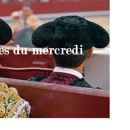
TAURINES 2026
ACTUALITÉS TAURINES
PHOTOS TAURINES 2026
ure en
Bayonne, la corrida des
fêtes en photos
17/07/2026
Tertulias