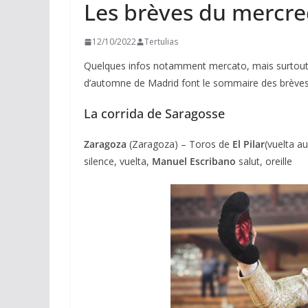
Les brèves du mercre
12/10/2022
Tertulias
Quelques infos notamment mercato, mais surtout u
d’automne de Madrid font le sommaire des brèves
La corrida de Saragosse
Zaragoza
(Zaragoza) – Toros de
El Pilar
(vuelta a
silence, vuelta,
Manuel Escribano
salut, oreille
ACTUALITÉS TAURINES
CHRONIQUES TAURINES 2026
Arles : au seuil 
espérances.