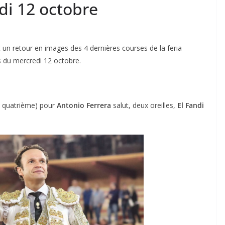
di 12 octobre
n retour en images des 4 dernières courses de la feria
 du mercredi 12 octobre.
u quatrième) pour
Antonio Ferrera
salut, deux oreilles,
El Fandi
ACTUALITÉS TAURINES
CHRONIQUES TAURINES 2026
des
Istres : la feria des
ultimes émotions