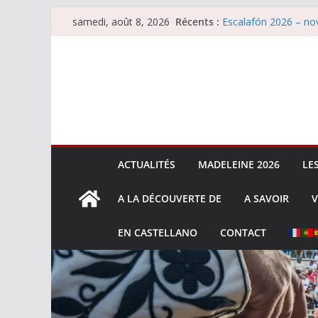
Passer
Escalafón 2026 – ma
Récents :
samedi, août 8, 2026
Escalafón 2026 – nov
au
Les brèves du samed
contenu
Maurrin, rendez vous 
Les brèves du vendre
ACTUALITÉS
MADELEINE 2026
LE
A LA DÉCOUVERTE DE
A SAVOIR
V
EN CASTELLANO
CONTACT