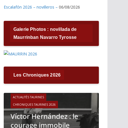
Escalafón 2026 – novilleros –
06/08/2026
Galerie Photos : novillada de
Maurrinban Navarro Tyrosse
Les Chroniques 2026
ACTUALITÉS TAURINES
CHRONIQUES TAURINES 2026
ACTUALITÉS T
Víctor Hernández : le
CHRONIQUES 
courage immobile
Madrid