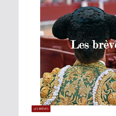
ACTUALITÉS TAURINES
PHOTOS 
Istres, l’ouvert
photos
19/06/2026
Tertulias
LES BRÈVES