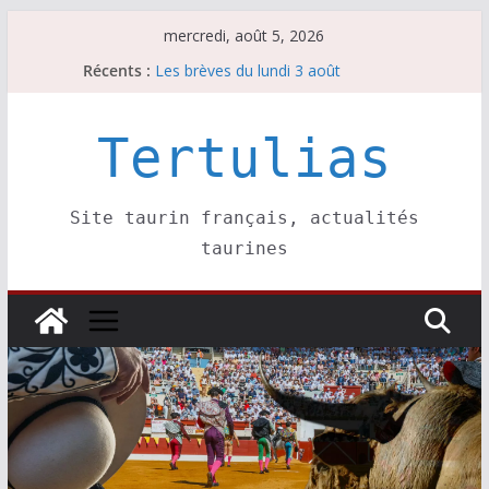
Passer
mercredi, août 5, 2026
au
Récents :
Les brèves du lundi 3 août
contenu
Les brèves du mercredi 5 août
Villeneuve, Hugo Tarbelli confirme.
Les brèves du mardi 4 août
Tertulias
La Sokamuturra de Pasai Donibane
Site taurin français, actualités
taurines