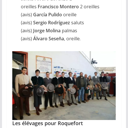
oreilles
Francisco
Montero
2 oreilles
(avis)
García
Pulido
oreille
(avis)
Sergio
Rodríguez
saluts
(avis)
Jorge
Molina
palmas
(avis)
Álvaro
Seseña
, oreille.
Les élévages pour Roquefort