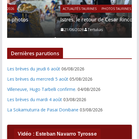
ACTUALITÉS TAURINES
PHOTOS TAURINES 2026
Istres, le retour de Cesar Rincon en photos
21/06/2026
Tertulias
Dernières parutions
Les brèves du jeudi 6 août
06/08/2026
Les brèves du mercredi 5 août
05/08/2026
Villeneuve, Hugo Tarbelli confirme.
04/08/2026
Les brèves du mardi 4 août
03/08/2026
La Sokamuturra de Pasai Donibane
03/08/2026
Vidéo : Esteban Navarro Tyrosse