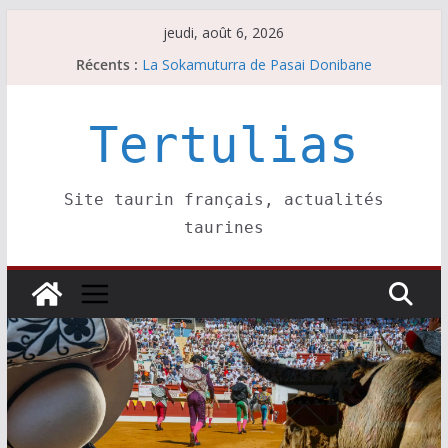
Passer
jeudi, août 6, 2026
au
Récents :
La Sokamuturra de Pasai Donibane
contenu
Les brèves du jeudi 6 août
Les brèves du mercredi 5 août
Villeneuve, Hugo Tarbelli confirme.
Tertulias
Les brèves du mardi 4 août
Site taurin français, actualités
taurines