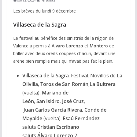
09/12/2024
Tertulias
Les brèves du lundi 9 décembre
Villaseca de la Sagra
Le festival au bénéfice des sinistrés de la région de
Valence a permis à
Alvaro Lorenzo
et
Montero
de
briller avec deux oreills coupées chacun, devant une
arène bien remplie mais qui n’avait pas fait le plein.
Villaseca de la Sagra
. Festival. Novillos de
La
Olivilla
,
Toros de San Román
,
La
Buitrera
(vuelta),
Mariano de
León
,
San
Isidro
,
José
Cruz
,
Juan
Carlos
García
Rivera
,
Conde
de
Mayalde
(vuelta).
Esaú
Fernández
saluts
Cristian
Escribano
saluts
Álvaro
Lorenzo
2