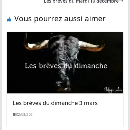
Les brèves du mardi 10 décembre
k
k
p
r
Vous pourrez aussi aimer
Les brèves du dimanche 3 mars
02/03/2024