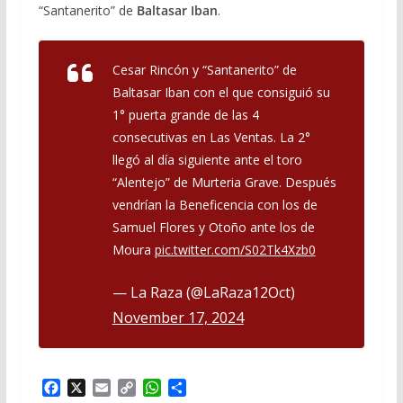
“Santanerito” de
Baltasar Iban
.
Cesar Rincón y “Santanerito” de
Baltasar Iban con el que consiguió su
1° puerta grande de las 4
consecutivas en Las Ventas. La 2°
llegó al día siguiente ante el toro
“Alentejo” de Murteria Grave. Después
vendrían la Beneficencia con los de
Samuel Flores y Otoño ante los de
Moura
pic.twitter.com/S02Tk4Xzb0
— La Raza (@LaRaza12Oct)
November 17, 2024
F
X
E
C
W
P