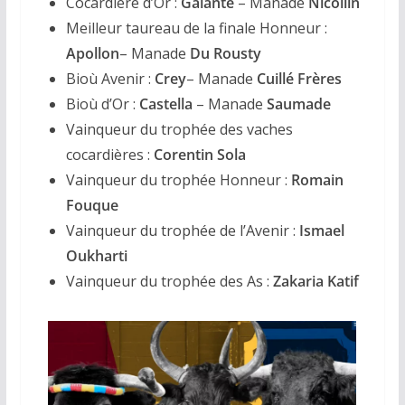
Cocardière d’Or :
Galante
– Manade
Nicollin
Meilleur taureau de la finale Honneur :
Apollon
– Manade
Du Rousty
Bioù Avenir :
Crey
– Manade
Cuillé Frères
Bioù d’Or :
Castella
– Manade
Saumade
Vainqueur du trophée des vaches
cocardières :
Corentin Sola
Vainqueur du trophée Honneur :
Romain
Fouque
Vainqueur du trophée de l’Avenir :
Ismael
Oukharti
Vainqueur du trophée des As :
Zakaria Katif