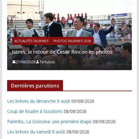
ACTUALITÉS TAURINES
PHOTOS TAURINES 2026
Istres, le retour de Cesar Rincon en photos
21/06/2026
Tertulias
Dernières parutions
Les brèves du dimanche 9 août
09/08/2026
Coup de foudre à Soustons
08/08/2026
Parentis, La Golosina: une première étape
08/08/2026
Les brèves du samedi 8 août
08/08/2026