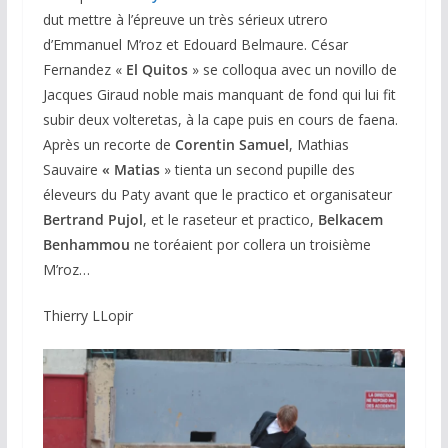
dut mettre à l’épreuve un très sérieux utrero
d’Emmanuel M’roz et Edouard Belmaure. César
Fernandez «
El Quitos
» se colloqua avec un novillo de
Jacques Giraud noble mais manquant de fond qui lui fit
subir deux volteretas, à la cape puis en cours de faena.
Après un recorte de
Corentin Samuel
, Mathias
Sauvaire
« Matias
» tienta un second pupille des
éleveurs du Paty avant que le practico et organisateur
Bertrand Pujol
, et le raseteur et practico,
Belkacem
Benhammou
ne toréaient por collera un troisième
M’roz…
Thierry LLopir