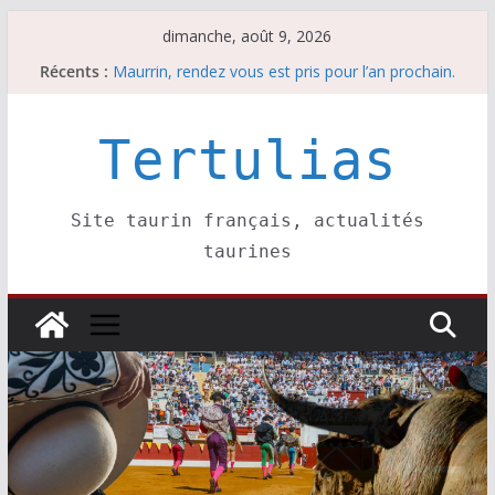
Passer
dimanche, août 9, 2026
au
Les brèves du samedi 8 août
Récents :
Maurrin, rendez vous est pris pour l’an prochain.
contenu
Les brèves du dimanche 9 août
Coup de foudre à Soustons
Tertulias
Parentis, La Golosina: une première étape
Site taurin français, actualités
taurines