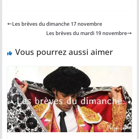
a
m
o
h
a
c
a
p
a
r
e
i
y
t
t
b
l
L
s
a
Les brèves du dimanche 17 novembre
o
i
A
g
o
n
p
e
Les brèves du mardi 19 novembre
k
k
p
r
Vous pourrez aussi aimer