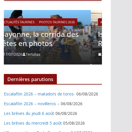
ACTUALITÉS TAURINES
PHOTOS TAURINES 2026
ACTUALITÉS T
Istres, le retour de Cesar
Istres,
Rincon en photos
Nino J
21/06/2026
Tertulias
21/06/2026
Dernières parutions
Escalafón 2026 – matadors de toros-
06/08/2026
Escalafón 2026 – novilleros –
06/08/2026
Les brèves du jeudi 6 août
06/08/2026
Les brèves du mercredi 5 août
05/08/2026