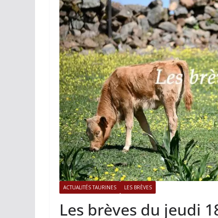
ACTUALITÉS TAURINES
PHOTOS 
Istres, l’ouvert
photos
19/06/2026
Tertulias
ACTUALITÉS TAURINES
LES BRÈVES
Les brèves du jeudi 1