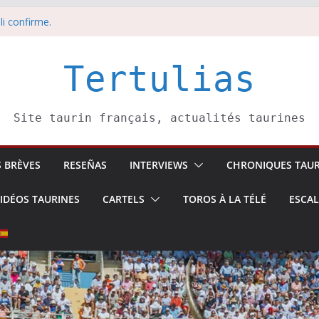
li confirme.
dors de toros-
eros –
août
Tertulias
 5 août
Site taurin français, actualités taurines
S BRÈVES
RESEÑAS
INTERVIEWS
CHRONIQUES TAUR
IDÉOS TAURINES
CARTELS
TOROS À LA TÉLÉ
ESCA