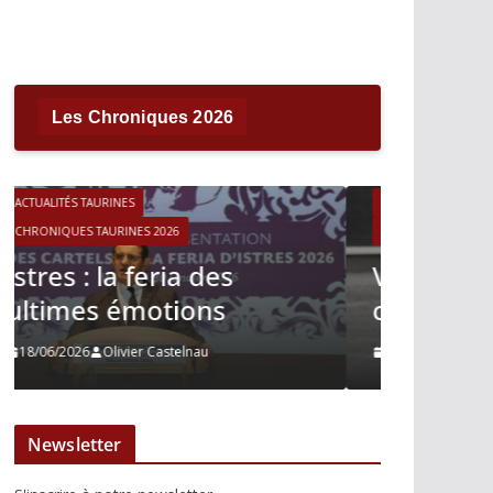
Les Chroniques 2026
ACTUALITÉS TAURINES
CHRONIQUES TAURINES 2026
ACTUALITÉS T
Víctor Hernández : le
CHRONIQUES 
courage immobile
Madrid
13/06/2026
Tertulias
10/06/2026
Newsletter