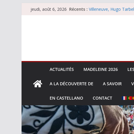
Passer
Récents :
Villeneuve, Hugo Tarbel
jeudi, août 6, 2026
au
Escalafón 2026 – mata
Escalafón 2026 – novill
contenu
Les brèves du jeudi 6 
Les brèves du mercredi
ACTUALITÉS
MADELEINE 2026
LE
A LA DÉCOUVERTE DE
A SAVOIR
V
EN CASTELLANO
CONTACT