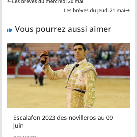
Les brèves du mercredi 20 mai
o
i
A
g
o
n
p
e
Les brèves du jeudi 21 mai
k
k
p
r
Vous pourrez aussi aimer
Escalafon 2023 des novilleros au 09
juin