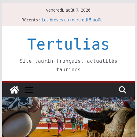
Passer
vendredi, août 7, 2026
au
Récents :
Les brèves du mercredi 5 août
contenu
Les brèves du vendredi 7 août
Escalafón 2026 – matadors de toros-
Escalafón 2026 – novilleros –
Tertulias
Les brèves du jeudi 6 août
Site taurin français, actualités
taurines