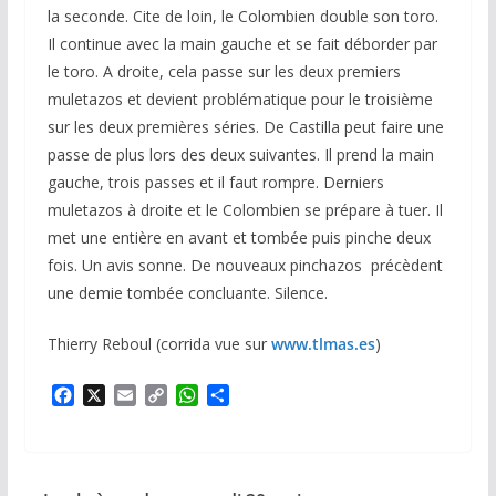
la seconde. Cite de loin, le Colombien double son toro.
Il continue avec la main gauche et se fait déborder par
le toro. A droite, cela passe sur les deux premiers
muletazos et devient problématique pour le troisième
sur les deux premières séries. De Castilla peut faire une
passe de plus lors des deux suivantes. Il prend la main
gauche, trois passes et il faut rompre. Derniers
muletazos à droite et le Colombien se prépare à tuer. Il
met une entière en avant et tombée puis pinche deux
fois. Un avis sonne. De nouveaux pinchazos précèdent
une demie tombée concluante. Silence.
Thierry Reboul (corrida vue sur
www.tlmas.es
)
F
X
E
C
W
P
a
m
o
h
a
c
a
p
a
r
e
i
y
t
t
b
l
L
s
a