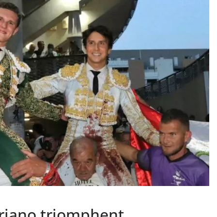
PHOTOS TAURINES 2026
ACTUALITÉS TAURINES
PHOTOS TAURINES 202
uverture en
Bayonne, la corrida
des fêtes en photos
lias
17/07/2026
Tertulias
driano triomphent