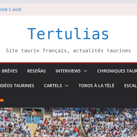
redi 5 août
redi 7 août
atadors de toros-
villeros –
Tertulias
 6 août
Site taurin français, actualités taurines
S BRÈVES
RESEÑAS
INTERVIEWS
CHRONIQUES TAUR
IDÉOS TAURINES
CARTELS
TOROS À LA TÉLÉ
ESCA