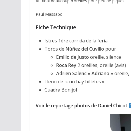
Au final beaucoup d’oreilles pour peu de piques.
Paul Massabo
Fiche Technique
Istres 1ère corrida de la feria
Toros de
Núñez del Cuvillo
pour
Emilio de Justo
oreille, silence
ACTUALITÉS TAURINES
Roca Rey
2 oreilles, oreille (avis)
CHRONIQUES TAURIN
Adrien Salenc
« Adriano »
oreille, 
Arles : au 
Lleno de » no hay billetes »
espérance
Cuadra Bonijol
02/04/2026
Olivi
Voir le reportage photos de Daniel Chicot