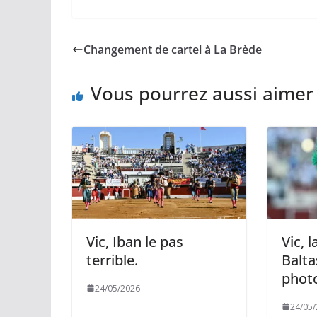
c
a
p
a
r
e
i
y
t
t
b
l
L
s
a
Changement de cartel à La Brède
o
i
A
g
o
n
p
e
k
k
p
r
Vous pourrez aussi aimer
Vic, Iban le pas
Vic, 
terrible.
Balta
phot
24/05/2026
24/05