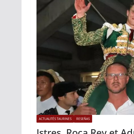
ACTUALITÉS TAURINES
Istres, l’o
photos
19/06/2026
Tertu
ACTUALITÉS TAURINES
RESEÑAS
Istres, Roca Rey et A