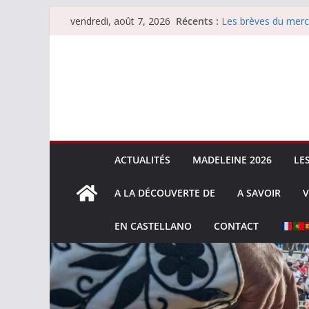
Passer
Récents :
Les brèves du merc
vendredi, août 7, 2026
au
Les brèves du vend
Escalafón 2026 – m
contenu
Escalafón 2026 – no
Les brèves du jeudi
ACTUALITÉS
MADELEINE 2026
LE
A LA DÉCOUVERTE DE
A SAVOIR
V
EN CASTELLANO
CONTACT