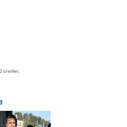
ACTUALITÉS TAURINES
ES 2026
CHRONIQUES TAURINES 2026
2 oreilles
seuil des
Istres : la feria des
s.
ultimes émotions
er Castelnau
18/06/2026
Olivier Castelnau