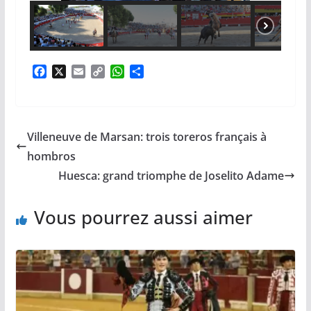
F
X
E
C
W
P
a
m
o
h
a
c
a
p
a
r
e
i
y
t
t
b
l
L
s
a
Villeneuve de Marsan: trois toreros français à
o
i
A
g
o
n
p
e
hombros
k
k
p
r
Huesca: grand triomphe de Joselito Adame
Vous pourrez aussi aimer