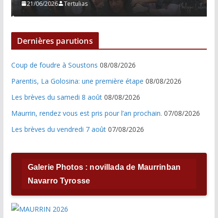
21/06/2026
Tertulias
Dernières parutions
Coup de foudre à Soustons
08/08/2026
Parentis, La Golosina: une première étape
08/08/2026
Les brèves du samedi 8 août
08/08/2026
Maurrin, rendez vous est pris pour l’an prochain.
07/08/2026
Les brèves du vendredi 7 août
07/08/2026
Galerie Photos : novillada de Maurrinban
Navarro Tyrosse