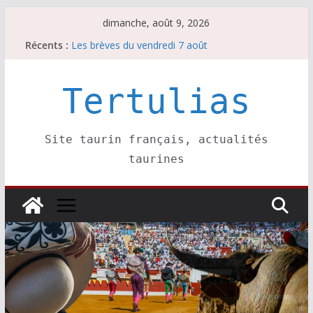
Passer
dimanche, août 9, 2026
au
Récents :
Les brèves du vendredi 7 août
contenu
Coup de foudre à Soustons
Parentis, La Golosina: une première étape
Les brèves du samedi 8 août
Tertulias
Maurrin, rendez vous est pris pour l’an prochain.
Site taurin français, actualités
taurines