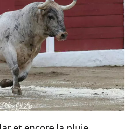
PHOTOS TAURINES 2026
ACTUALITÉS TAURINES
PHOTOS TAURINES 202
uverture en
Bayonne, la corrida
des fêtes en photos
lias
17/07/2026
Tertulias
lar et encore la pluie