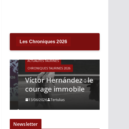
Les Chroniques 2026
ACTUALITÉS TAURINES
CHRONIQUES TAURINES 2026
ACTUALITÉS T
Víctor Hernández : le
CHRONIQUES 
courage immobile
Madrid
13/06/2026
Tertulias
10/06/2026
Newsletter