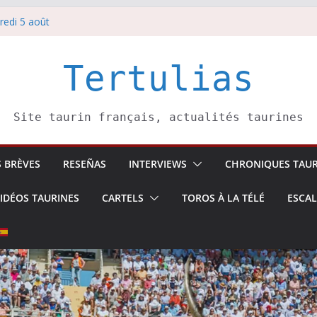
redi 5 août
redi 7 août
atadors de toros-
villeros –
Tertulias
 6 août
Site taurin français, actualités taurines
S BRÈVES
RESEÑAS
INTERVIEWS
CHRONIQUES TAUR
IDÉOS TAURINES
CARTELS
TOROS À LA TÉLÉ
ESCA