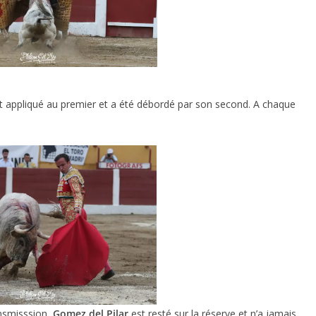
st appliqué au premier et a été débordé par son second. A chaque
ACTUALITÉS TAURINES
ES 2026
CHRONIQUES TAURINES 2026
seuil des
Istres : la feria des
s.
ultimes émotions
er Castelnau
18/06/2026
Olivier Castelnau
nsmisssion,
Gomez del Pilar
est resté sur la réserve et n’a jamais