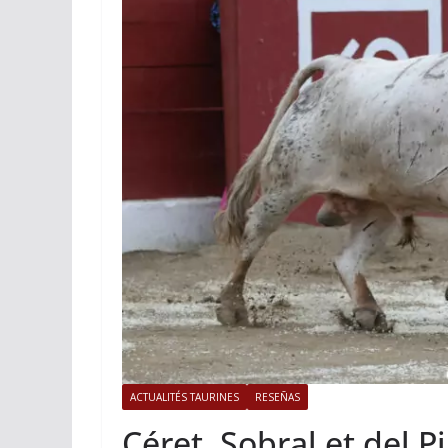
ACTUALITÉS TAURINES
Istres, l’o
photos
19/06/2026
Tertu
ACTUALITÉS TAURINES
RESEÑAS
Céret, Sobral et del Pi