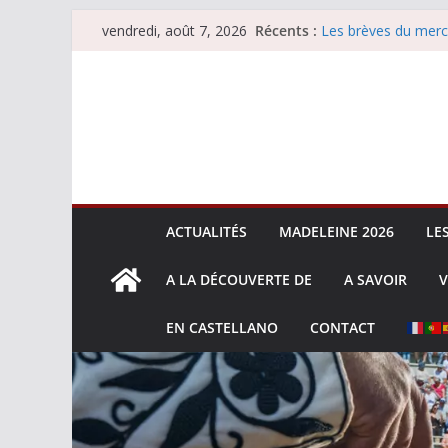
Passer
Récents :
Les brèves du merc
vendredi, août 7, 2026
au
Les brèves du vend
Escalafón 2026 – m
contenu
Escalafón 2026 – no
Les brèves du jeudi
ACTUALITÉS
MADELEINE 2026
LE
A LA DÉCOUVERTE DE
A SAVOIR
V
EN CASTELLANO
CONTACT