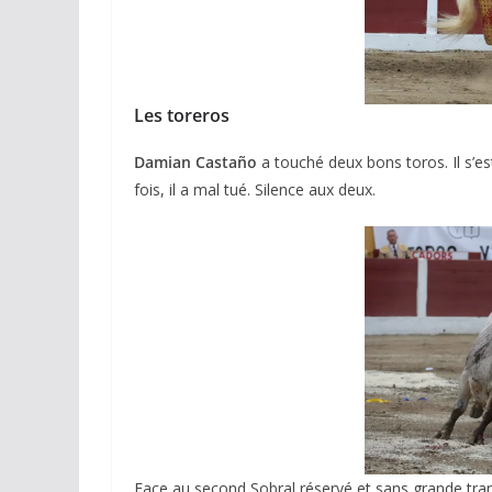
Les toreros
Damian Castaño
a touché deux bons toros. Il s’e
fois, il a mal tué. Silence aux deux.
ACTUALITÉS TAURINES
CHRONIQUES TAURIN
Arles : au 
espérance
02/04/2026
Olivi
Face au second Sobral réservé et sans grande tra