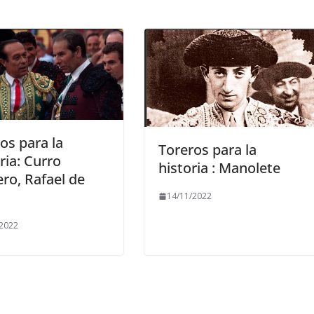
os para la
Toreros para la
ria: Curro
historia : Manolete
ro, Rafael de
a
14/11/2022
/2022