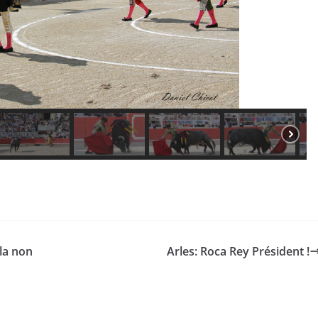
er Castelnau
18/06/2026
Olivier Castelnau
 la non
Arles: Roca Rey Président !