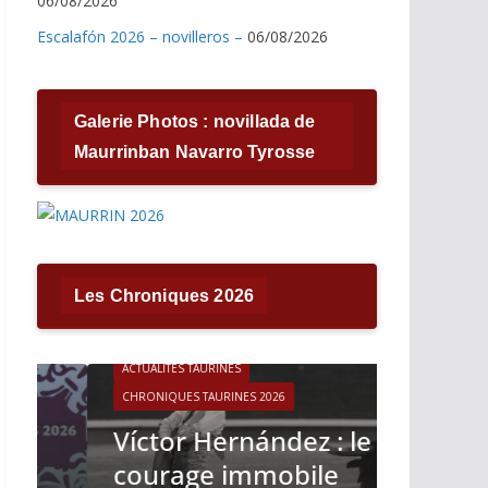
06/08/2026
Escalafón 2026 – novilleros –
06/08/2026
Galerie Photos : novillada de
Maurrinban Navarro Tyrosse
Les Chroniques 2026
ACTUALITÉS TAURINES
CHRONIQUES TAURINES 2026
ACTUALITÉS T
Víctor Hernández : le
CHRONIQUES 
courage immobile
Madrid