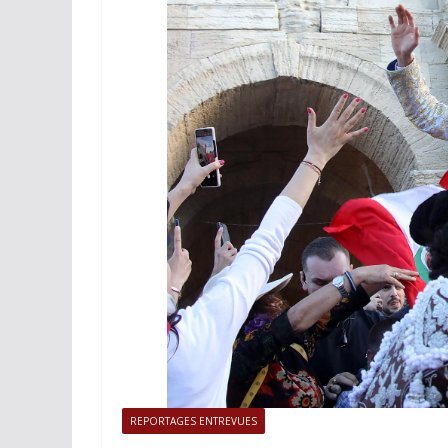
ACTUALITÉS TAURINES
Istres, l’o
photos
19/06/2026
Tertu
REPORTAGES ENTREVUES