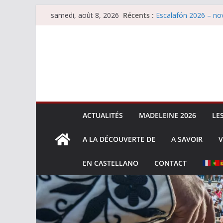
Passer
Récents :
Escalafón 2026 – nov
samedi, août 8, 2026
au
Les brèves du samed
Maurrin, rendez vous 
contenu
Les brèves du vendre
Escalafón 2026 – ma
ACTUALITÉS
MADELEINE 2026
LE
A LA DÉCOUVERTE DE
A SAVOIR
V
EN CASTELLANO
CONTACT