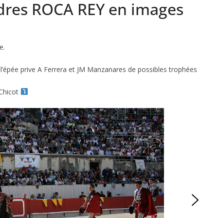
ndres ROCA REY en images
e.
, l’épée prive A Ferrera et JM Manzanares de possibles trophées
 Chicot
ACTUALITÉS TAURINES
ES 2026
CHRONIQUES TAURINES 2026
seuil des
Istres : la feria des
s.
ultimes émotions