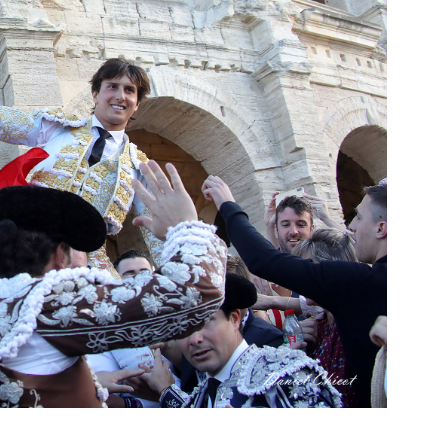
PHOTOS TAURINES 2026
ACTUALITÉS TAURINES
PHOTOS TAURINES 202
uverture en
Bayonne, la corrida
des fêtes en photos
lias
17/07/2026
Tertulias