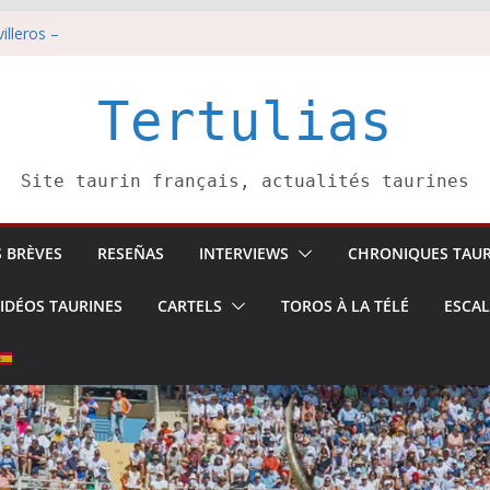
illeros –
i 8 août
est pris pour l’an prochain.
di 7 août
Tertulias
tadors de toros-
Site taurin français, actualités taurines
S BRÈVES
RESEÑAS
INTERVIEWS
CHRONIQUES TAUR
IDÉOS TAURINES
CARTELS
TOROS À LA TÉLÉ
ESCA