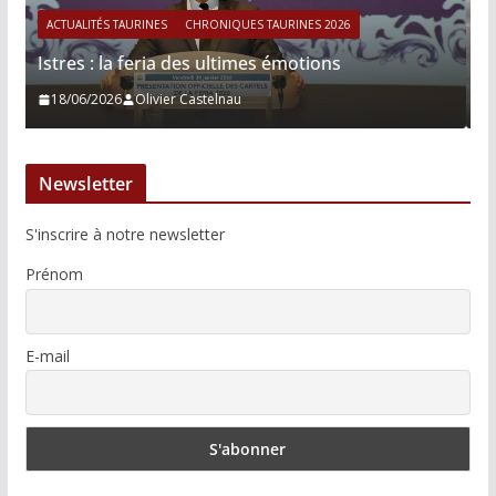
026
ACTUALITÉS TAURINES
CHRONIQUES TAURINES 2026
ns
Víctor Hernández : le courage immobile
13/06/2026
Tertulias
Newsletter
S'inscrire à notre newsletter
Prénom
E-mail