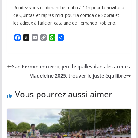
Rendez vous ce dimanche matin à 11h pour la novillada
de Quintas et l’après-midi pour la corrida de Sobral et
les adieux à l’aficion catalane de Fernando Robleño.
F
X
E
C
W
P
a
m
o
h
a
c
a
p
a
r
e
i
y
t
t
b
l
L
s
a
San Fermin encierro, jeu de quilles dans les arènes
o
i
A
g
o
n
p
e
Madeleine 2025, trouver le juste équilibre
k
k
p
r
Vous pourrez aussi aimer