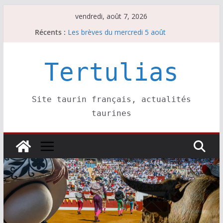
Passer
vendredi, août 7, 2026
au
Récents :
Les brèves du mercredi 5 août
contenu
Les brèves du vendredi 7 août
Escalafón 2026 – matadors de toros-
Escalafón 2026 – novilleros –
Tertulias
Les brèves du jeudi 6 août
Site taurin français, actualités
taurines