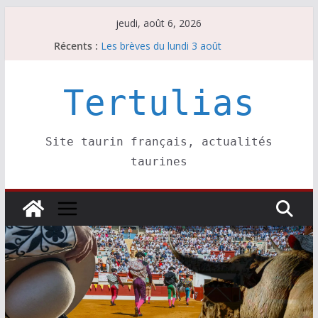
Passer
jeudi, août 6, 2026
au
Récents :
Les brèves du lundi 3 août
contenu
Les brèves du mercredi 5 août
Villeneuve, Hugo Tarbelli confirme.
Les brèves du mardi 4 août
Tertulias
La Sokamuturra de Pasai Donibane
Site taurin français, actualités
taurines