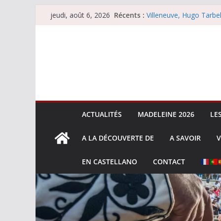
Passer
Récents :
Villeneuve, Hugo Tarbel
jeudi, août 6, 2026
au
Escalafón 2026 – mata
Escalafón 2026 – novill
contenu
Les brèves du jeudi 6 
Les brèves du mercredi
ACTUALITÉS
MADELEINE 2026
LE
A LA DÉCOUVERTE DE
A SAVOIR
V
EN CASTELLANO
CONTACT