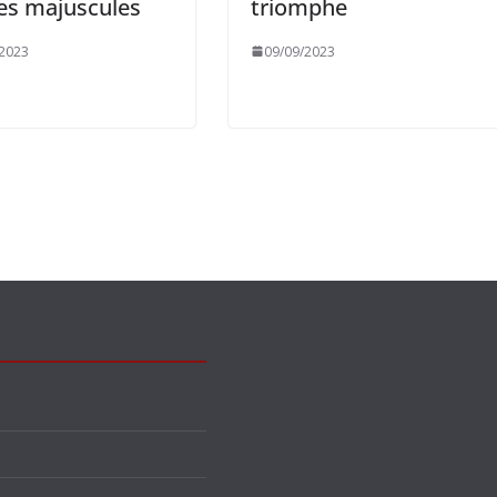
les majuscules
triomphe
/2023
09/09/2023