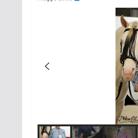
ACTUALITÉS TAURINES
CHRONIQUES TAURIN
Arles : au 
espérance
02/04/2026
Olivi