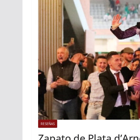
ACTUALITÉS TAURINES
Istres, l’o
photos
19/06/2026
Tertu
RESEÑAS
Zapato de Plata d’Arn