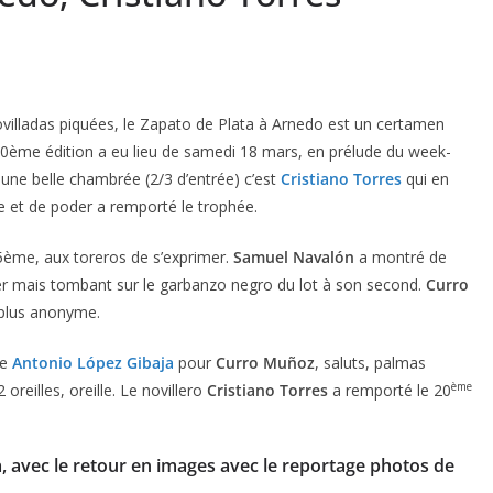
novilladas piquées, le Zapato de Plata à Arnedo est un certamen
 20ème édition a eu lieu de samedi 18 mars, en prélude du week-
 une belle chambrée (2/3 d’entrée) c’est
Cristiano Torres
qui en
e et de poder a remporté le trophée.
 5ème, aux toreros de s’exprimer.
Samuel Navalón
a montré de
ier mais tombant sur le garbanzo negro du lot à son second.
Curro
plus anonyme.
de
Antonio López Gibaja
pour
Curro Muñoz
, saluts, palmas
ème
 oreilles, oreille. Le novillero
Cristiano Torres
a remporté le 20
, avec le retour en images avec le reportage photos de