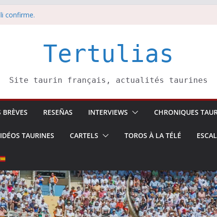
li confirme.
dors de toros-
eros –
août
Tertulias
 5 août
Site taurin français, actualités taurines
S BRÈVES
RESEÑAS
INTERVIEWS
CHRONIQUES TAUR
IDÉOS TAURINES
CARTELS
TOROS À LA TÉLÉ
ESCA