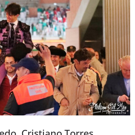
PHOTOS TAURINES 2026
ACTUALITÉS TAURINES
PHOTOS TAURINES 202
uverture en
Bayonne, la corrida
des fêtes en photos
lias
17/07/2026
Tertulias
edo, Cristiano Torres