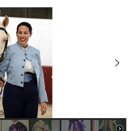
ACTUALITÉS TAURINES
ES 2026
CHRONIQUES TAURINES 2026
seuil des
Istres : la feria des
s.
ultimes émotions
er Castelnau
18/06/2026
Olivier Castelnau