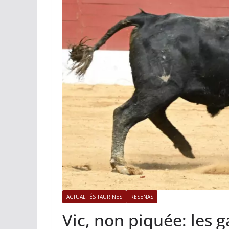
ACTUALITÉS TAURINES
PHOTOS 
Istres, l’ouvert
photos
19/06/2026
Tertulias
ACTUALITÉS TAURINES
RESEÑAS
Vic, non piquée: les 