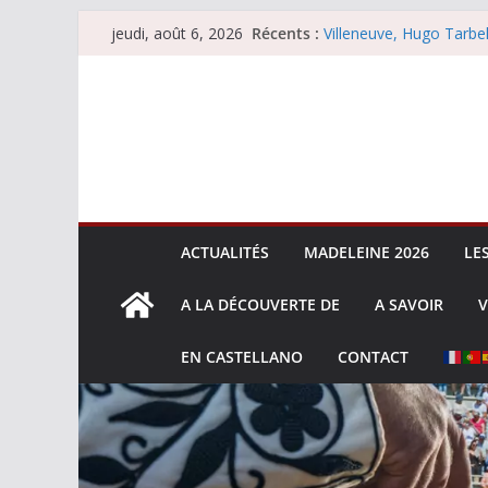
Passer
Récents :
Villeneuve, Hugo Tarbel
jeudi, août 6, 2026
au
Escalafón 2026 – mata
Escalafón 2026 – novill
contenu
Les brèves du jeudi 6 
Les brèves du mercredi
ACTUALITÉS
MADELEINE 2026
LE
A LA DÉCOUVERTE DE
A SAVOIR
V
EN CASTELLANO
CONTACT