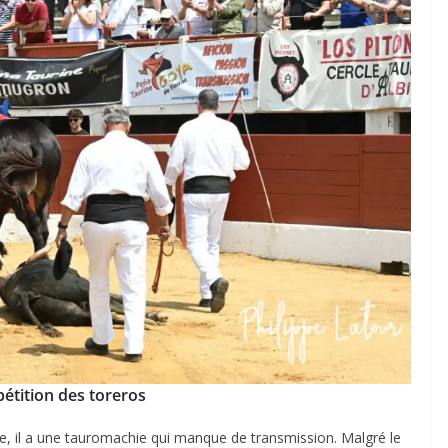
ACTUALITÉS TAURINES
CHRONIQUES TAURINES 2026
des
Istres : la feria des
ultimes émotions
u
18/06/2026
Olivier Castelnau
étition des toreros
ire, il a une tauromachie qui manque de transmission. Malgré le