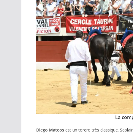
ACTUALITÉS TAURINES
CHRONIQUES TAURINES 2026
Arles : au seuil 
espérances.
02/04/2026
Olivier Castelna
La comp
Diego Mateos
est un torero très classique. Scola