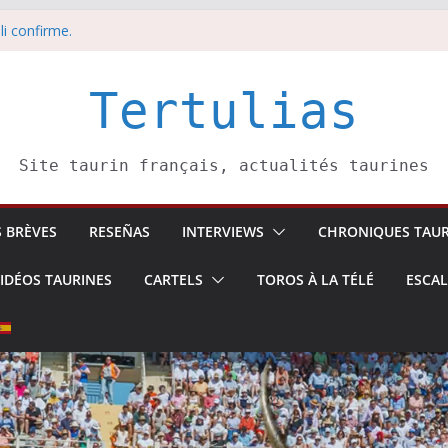
li confirme.
dors de toros-
eros –
août
Tertulias
 5 août
Site taurin français, actualités taurines
S BRÈVES
RESEÑAS
INTERVIEWS
CHRONIQUES TAUR
IDÉOS TAURINES
CARTELS
TOROS À LA TÉLÉ
ESCA