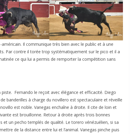
américain. Il communique très bien avec le public et à une
s. Par contre il torée trop systématiquement sur le pico et il a
a matinée ce qui lui a permis de remporter la compétition sans
n piste. Fernando le reçoit avec élégance et efficacité. Diego
de banderilles à charge du novillero est spectaculaire et réveille
ovillo est noble. Vanegas enchaîne à droite. Il cite de loin et
ivante est brouillonne. Retour à droite après trois bonnes
es et un pecho templés de qualité. Le torero vénézuélien, si sa
ettre de la distance entre lui et l’animal. Vanegas pinche puis