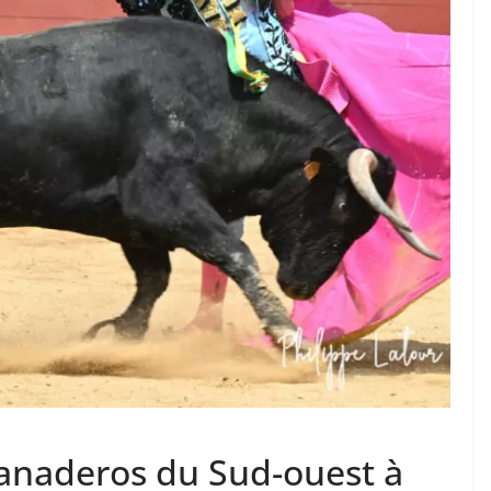
TAURINES 2026
ACTUALITÉS TAURINES
PHOTOS TAURINES 2026
ure en
Bayonne, la corrida des
fêtes en photos
17/07/2026
Tertulias
ganaderos du Sud-ouest à