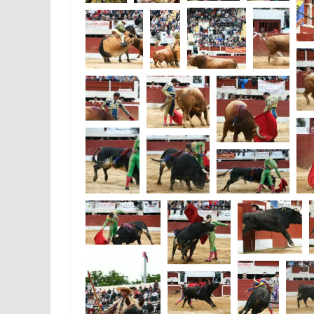
ACTUALITÉS TAURINES
CHRONIQUES TAURINES 2026
Arles : au seuil 
espérances.
02/04/2026
Olivier Castelna