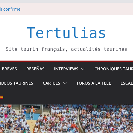
li confirme.
dors de toros-
eros –
août
Tertulias
 5 août
Site taurin français, actualités taurines
S BRÈVES
RESEÑAS
INTERVIEWS
CHRONIQUES TAUR
IDÉOS TAURINES
CARTELS
TOROS À LA TÉLÉ
ESCA