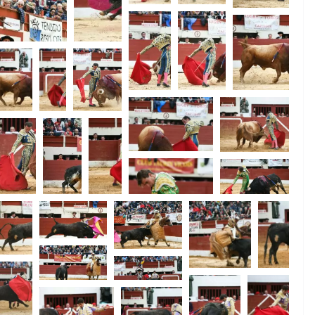
ACTUALITÉS TAURINES
CHRONIQUES TAURINES 2026
des
Istres : la feria des
ultimes émotions
u
18/06/2026
Olivier Castelnau