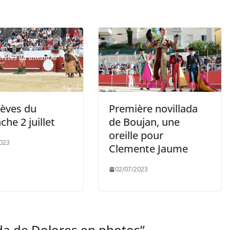
rèves du
Première novillada
he 2 juillet
de Boujan, une
oreille pour
023
Clemente Jaume
02/07/2023
rida de Dolores en photos
”