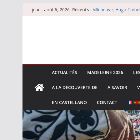
Passer
Récents :
Villeneuve, Hugo Tarbel
jeudi, août 6, 2026
au
Escalafón 2026 – mata
Escalafón 2026 – novill
contenu
Les brèves du jeudi 6 
Les brèves du mercredi
ACTUALITÉS
MADELEINE 2026
LE
A LA DÉCOUVERTE DE
A SAVOIR
V
EN CASTELLANO
CONTACT