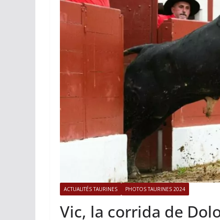
ACTUALITÉS TAURINES
PHOTOS 
Istres, l’ouvert
photos
19/06/2026
Tertulias
ACTUALITÉS TAURINES
PHOTOS TAURINES 2024
Vic, la corrida de Do