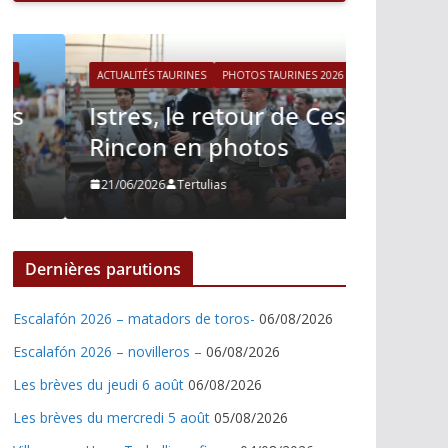
ACTUALITÉS TAURINES
PHOTOS TAURINES 2026
ACTUALITÉS T
Istres, le retour de Cesar
Istres,
Rincon en photos
Nino J
21/06/2026
Tertulias
21/06/2026
Dernières parutions
Escalafón 2026 – matadors de toros-
06/08/2026
Escalafón 2026 – novilleros –
06/08/2026
Les brèves du jeudi 6 août
06/08/2026
Les brèves du mercredi 5 août
05/08/2026