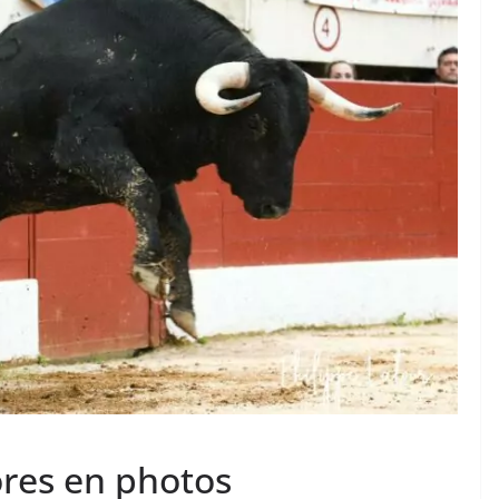
TAURINES 2026
ACTUALITÉS TAURINES
PHOTOS TAURINES 2026
ure en
Bayonne, la corrida des
fêtes en photos
17/07/2026
Tertulias
lores en photos