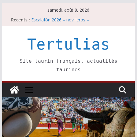
Passer
samedi, août 8, 2026
au
Récents :
Escalafón 2026 – novilleros –
contenu
Les brèves du samedi 8 août
Maurrin, rendez vous est pris pour l’an prochain.
Les brèves du vendredi 7 août
Tertulias
Escalafón 2026 – matadors de toros-
Site taurin français, actualités
taurines