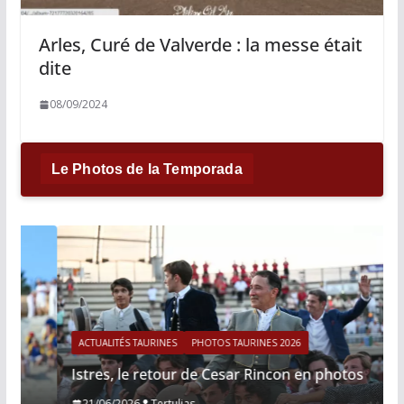
Arles, Curé de Valverde : la messe était
dite
08/09/2024
Le Photos de la Temporada
ACTUALITÉS TAURINES
PHOTOS TAURINES 2026
Istres, le retour de Cesar Rincon en photos
21/06/2026
Tertulias