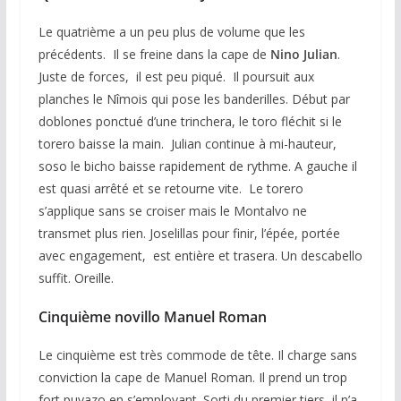
Le quatrième a un peu plus de volume que les
précédents. Il se freine dans la cape de
Nino Julian
.
Juste de forces, il est peu piqué. Il poursuit aux
planches le Nîmois qui pose les banderilles. Début par
doblones ponctué d’une trinchera, le toro fléchit si le
torero baisse la main. Julian continue à mi-hauteur,
soso le bicho baisse rapidement de rythme. A gauche il
est quasi arrêté et se retourne vite. Le torero
s’applique sans se croiser mais le Montalvo ne
transmet plus rien. Joselillas pour finir, l’épée, portée
avec engagement, est entière et trasera. Un descabello
suffit. Oreille.
Cinquième novillo Manuel Roman
Le cinquième est très commode de tête. Il charge sans
conviction la cape de Manuel Roman. Il prend un trop
fort puyazo en s’employant. Sorti du premier tiers, il n’a