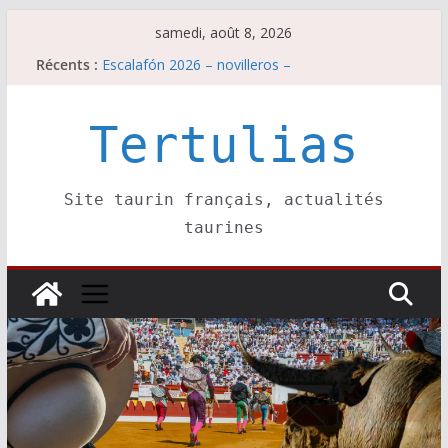
Passer
samedi, août 8, 2026
au
Récents :
Escalafón 2026 – novilleros –
contenu
Les brèves du samedi 8 août
Maurrin, rendez vous est pris pour l’an prochain.
Les brèves du vendredi 7 août
Tertulias
Escalafón 2026 – matadors de toros-
Site taurin français, actualités
taurines