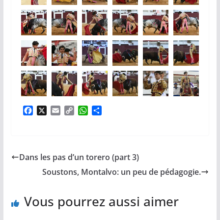
F
X
E
C
W
P
a
m
o
h
a
c
a
p
a
r
e
i
y
t
t
b
l
L
s
a
Dans les pas d’un torero (part 3)
o
i
A
g
o
n
p
e
Soustons, Montalvo: un peu de pédagogie.
k
k
p
r
Vous pourrez aussi aimer