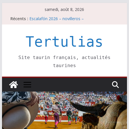
Passer
samedi, août 8, 2026
au
Récents :
Escalafón 2026 – novilleros –
contenu
Les brèves du samedi 8 août
Maurrin, rendez vous est pris pour l’an prochain.
Les brèves du vendredi 7 août
Tertulias
Escalafón 2026 – matadors de toros-
Site taurin français, actualités
taurines