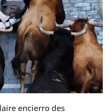
TAURINES 2026
ACTUALITÉS TAURINES
PHOTOS TAURINES 2026
ure en
Bayonne, la corrida des
fêtes en photos
17/07/2026
Tertulias
aire encierro des