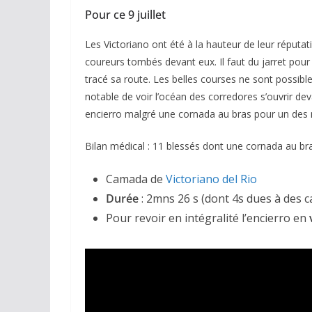
Pour ce 9 juillet
Les Victoriano ont été à la hauteur de leur réputat
coureurs tombés devant eux. Il faut du jarret pour
tracé sa route. Les belles courses ne sont possibles
notable de voir l’océan des corredores s’ouvrir dev
encierro malgré une cornada au bras pour un des
ACTUALITÉS TAURINES
Bilan médical : 11 blessés dont une cornada au b
CHRONIQUES TAURINES 2026
Arles : au seuil 
Camada de
Victoriano del Rio
espérances.
Durée
: 2mns 26 s (dont 4s dues à des c
Pour revoir en intégralité l’encierro en
02/04/2026
Olivier Castelna