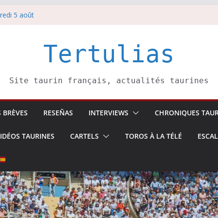
redi 5 août
redi 7 août
atadors de toros-
villeros –
Tertulias
 6 août
Site taurin français, actualités taurines
S BRÈVES
RESEÑAS
INTERVIEWS
CHRONIQUES TAUR
IDÉOS TAURINES
CARTELS
TOROS À LA TÉLÉ
ESCA