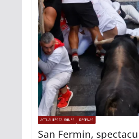
ACTUALITÉS TAURINES
PHOTOS 
Istres, l’ouvert
photos
19/06/2026
Tertulias
ACTUALITÉS TAURINES
RESEÑAS
San Fermin, spectacul