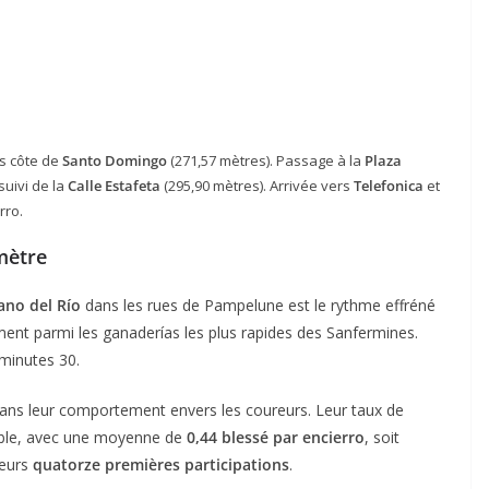
is côte de
Santo Domingo
(271,57 mètres). Passage à la
Plaza
suivi de la
Calle Estafeta
(295,90 mètres). Arrivée vers
Telefonica
et
rro.
mètre
ano del Río
dans les rues de Pampelune est le rythme effréné
uement parmi les ganaderías les plus rapides des Sanfermines.
minutes 30.
ans leur comportement envers les coureurs. Leur taux de
aible, avec une moyenne de
0,44 blessé par encierro
, soit
leurs
quatorze premières participations
.