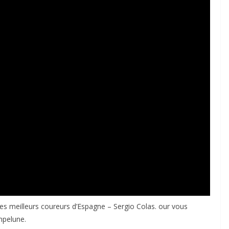
es meilleurs coureurs d’Espagne – Sergio Colas. our vous
mpelune.