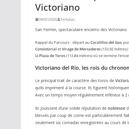
Victoriano
09/07/2026
Tertulias
San Fermin, spectaculaire encierro des Victoriano
Rappel du Parcours : départ au
Coralillos del Gas
, pu
Consistorial
et
Virage de Mercaderes
(133,92 mètres) 
la
Plaza de Toros
(113,84 mètres) où se termine l’encie
Victoriano del Río
,
les rois du chrono
Le principal trait de caractère des toros de
Victori
qu’ils impriment à la course. Ils figurent historiq
Avec un temps moyen régulièrement inférieur à 2 
Ils jouissent d’une solide réputation de
noblesse
d
blessés par coup de corne est particulièrement f
seulement six cornadas enregistrées au cours de 