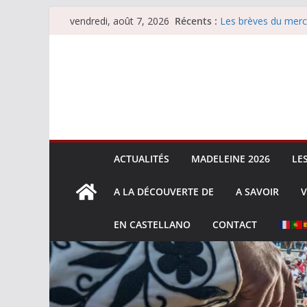
Passer
Récents :
Les brèves du merc
vendredi, août 7, 2026
au
Les brèves du vend
Escalafón 2026 – m
contenu
Escalafón 2026 – no
Les brèves du jeudi
ACTUALITÉS
MADELEINE 2026
LE
A LA DÉCOUVERTE DE
A SAVOIR
V
EN CASTELLANO
CONTACT