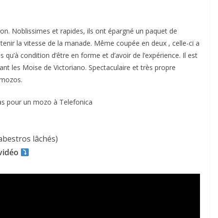
ion. Noblissimes et rapides, ils ont épargné un paquet de
 tenir la vitesse de la manade. Même coupée en deux , celle-ci a
 qu’à condition d’être en forme et d’avoir de l’expérience. Il est
ant les Moise de Victoriano. Spectaculaire et très propre
 mozos.
ACTUALITÉS TAURINES
ras pour un mozo à Telefonica
CHRONIQUES TAURINES 2026
des
Istres : la feria des
ultimes émotions
abestros lâchés)
vidéo
u
18/06/2026
Olivier Castelnau