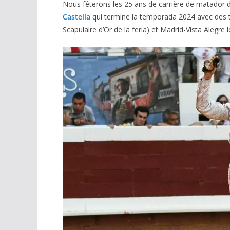
Nous fêterons les 25 ans de carrière de matador d
Castella
qui termine la temporada 2024 avec des t
Scapulaire d’Or de la feria) et Madrid-Vista Alegre l
ACTUALITÉS TAURINES
CHRONIQUES TAURINES 2026
Arles : au seuil 
espérances.
02/04/2026
Olivier Castelna