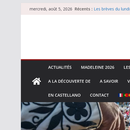
Passer
Récents :
Les brèves du lundi
mercredi, août 5, 2026
au
Les brèves du merc
Villeneuve, Hugo Ta
contenu
Les brèves du mard
La Sokamuturra de
ACTUALITÉS
MADELEINE 2026
LE
A LA DÉCOUVERTE DE
A SAVOIR
V
EN CASTELLANO
CONTACT