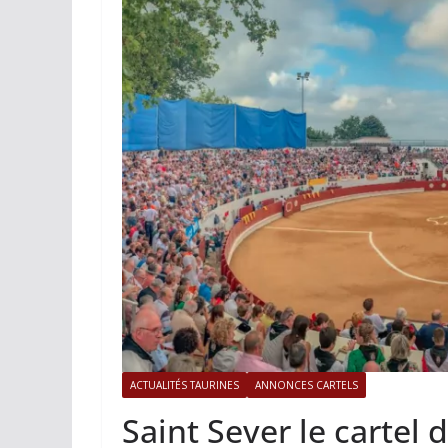
ACTUALITÉS TAURINES
PHOTOS 
Istres, l’ouvert
photos
19/06/2026
Tertulias
ACTUALITÉS TAURINES
ANNONCES CARTELS
Saint Sever le cartel 