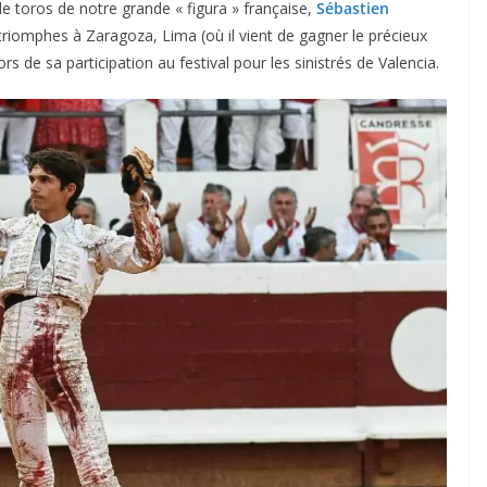
e toros de notre grande « figura » française,
Sébastien
riomphes à Zaragoza, Lima (où il vient de gagner le précieux
ors de sa participation au festival pour les sinistrés de Valencia.
ACTUALITÉS TAURINES
CHRONIQUES TAURINES 2026
des
Istres : la feria des
ultimes émotions
u
18/06/2026
Olivier Castelnau