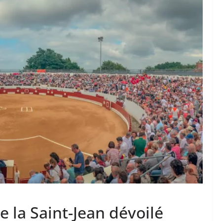
TAURINES 2026
ACTUALITÉS TAURINES
PHOTOS TAURINES 2026
ure en
Bayonne, la corrida des
fêtes en photos
17/07/2026
Tertulias
de la Saint-Jean dévoilé