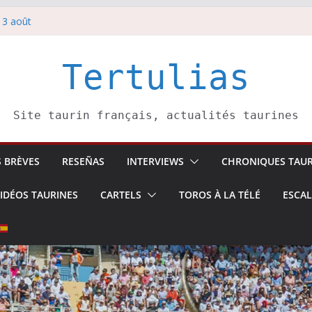
 3 août
redi 5 août
rbelli confirme.
i 4 août
Tertulias
 Pasai Donibane
Site taurin français, actualités taurines
S BRÈVES
RESEÑAS
INTERVIEWS
CHRONIQUES TAUR
IDÉOS TAURINES
CARTELS
TOROS À LA TÉLÉ
ESCA