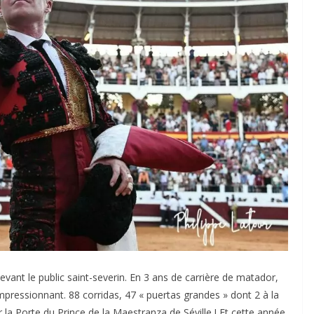
vant le public saint-severin. En 3 ans de carrière de matador,
impressionnant. 88 corridas, 47 « puertas grandes » dont 2 à la
la Porte du Prince de la Maestranza de Séville ! Et cette année