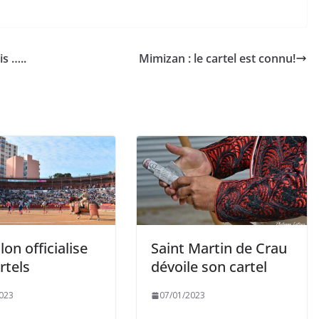
s …..
Mimizan : le cartel est connu!
lon officialise
Saint Martin de Crau
ACTUALITÉS TAURINES
rtels
dévoile son cartel
26
CHRONIQUES TAURINES 2026
023
07/01/2023
uil des
Istres : la feria des