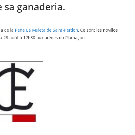
 sa ganaderia.
OTOS TAURINES 2026
ACTUALITÉS TAURINES
PHOTOS TAURINES 2026
a de la
Peña La Muleta de Saint-Perdon
. Ce sont les novillos
erture en
Bayonne, la corrida de
o du 28 août à 17h30 aux arènes du Plumaçon.
fêtes en photos
17/07/2026
Tertulias