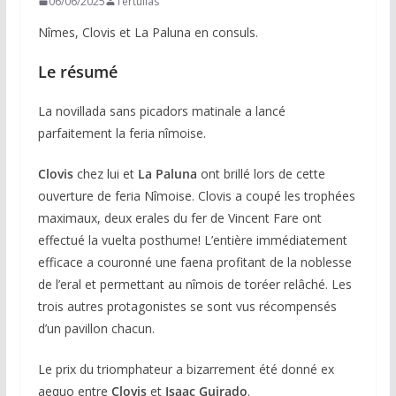
06/06/2025
Tertulias
Nîmes, Clovis et La Paluna en consuls.
Le résumé
La novillada sans picadors matinale a lancé
parfaitement la feria nîmoise.
Clovis
chez lui et
La Paluna
ont brillé lors de cette
ouverture de feria Nîmoise. Clovis a coupé les trophées
maximaux, deux erales du fer de Vincent Fare ont
effectué la vuelta posthume! L’entière immédiatement
efficace a couronné une faena profitant de la noblesse
de l’eral et permettant au nîmois de toréer relâché. Les
trois autres protagonistes se sont vus récompensés
d’un pavillon chacun.
Le prix du triomphateur a bizarrement été donné ex
aequo entre
Clovis
et
Isaac Guirado
.