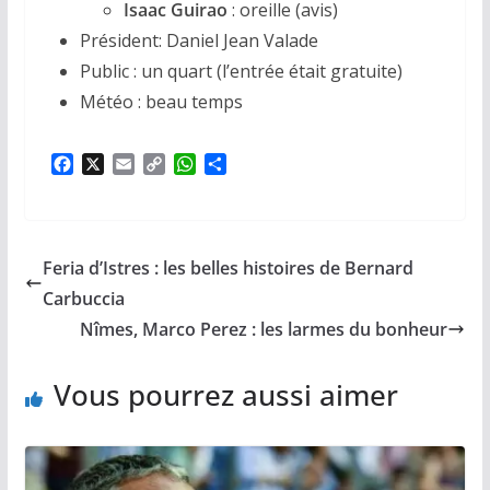
Isaac Guirao
: oreille (avis)
Président: Daniel Jean Valade
Public : un quart (l’entrée était gratuite)
Météo : beau temps
F
X
E
C
W
P
a
m
o
h
a
c
a
p
a
r
e
i
y
t
t
b
l
L
s
a
Feria d’Istres : les belles histoires de Bernard
o
i
A
g
o
n
p
e
Carbuccia
k
k
p
r
Nîmes, Marco Perez : les larmes du bonheur
Vous pourrez aussi aimer