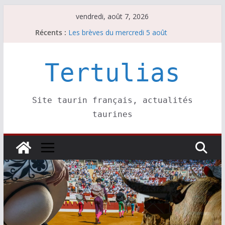
Passer
vendredi, août 7, 2026
au
Récents :
Les brèves du mercredi 5 août
contenu
Les brèves du vendredi 7 août
Escalafón 2026 – matadors de toros-
Escalafón 2026 – novilleros –
Tertulias
Les brèves du jeudi 6 août
Site taurin français, actualités
taurines