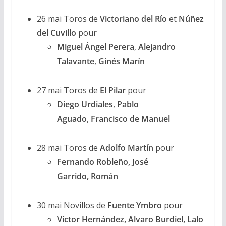
26 mai Toros de
Victoriano del Río
et
Núñez
del Cuvillo
pour
Miguel Ángel Perera
,
Alejandro
Talavante
,
Ginés Marín
27 mai Toros de
El Pilar
pour
Diego Urdiales
,
Pablo
Aguado
,
Francisco de Manuel
28 mai Toros de
Adolfo Martín
pour
Fernando Robleño, José
Garrido,
Román
30 mai Novillos de
Fuente Ymbro
pour
Víctor Hernández,
Alvaro Burdiel,
Lalo