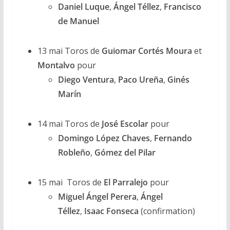
Daniel Luque
,
Ángel Téllez
,
Francisco
de Manuel
13 mai Toros de
Guiomar Cortés Moura
et
Montalvo
pour
Diego Ventura
,
Paco Ureña
,
Ginés
Marín
14 mai Toros de
José Escolar
pour
Domingo
López Chaves
,
Fernando
Robleño
,
Gómez del Pilar
15 mai Toros de
El Parralejo
pour
Miguel Ángel Perera
,
Ángel
Téllez
,
Isaac Fonseca
(confirmation)