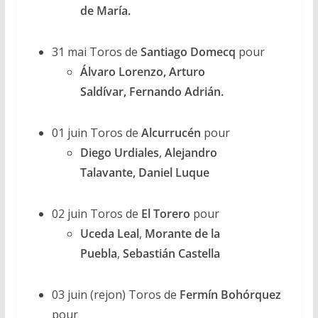
de María.
31 mai Toros de
Santiago Domecq
pour
Álvaro Lorenzo
,
Arturo
Saldívar
,
Fernando Adrián
.
01 juin Toros de
Alcurrucén
pour
Diego Urdiales
,
Alejandro
Talavante, Daniel Luque
02 juin Toros de
El Torero
pour
Uceda Leal
,
Morante de la
Puebla
,
Sebastián Castella
03 juin (rejon) Toros de
Fermín Bohórquez
pour