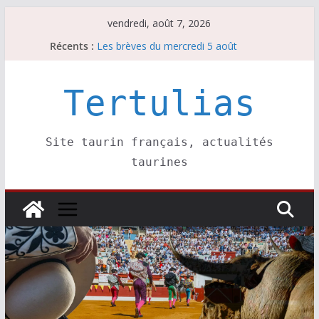
Passer
vendredi, août 7, 2026
au
Récents :
Les brèves du mercredi 5 août
contenu
Les brèves du vendredi 7 août
Escalafón 2026 – matadors de toros-
Escalafón 2026 – novilleros –
Tertulias
Les brèves du jeudi 6 août
Site taurin français, actualités
taurines