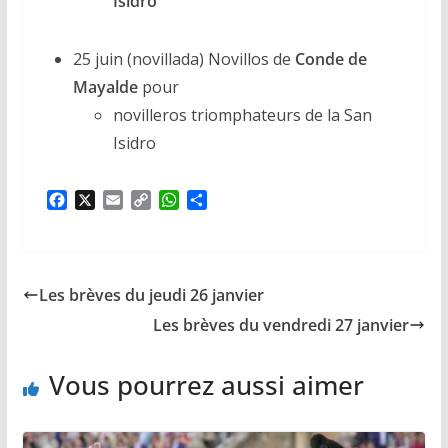
Isidro
25 juin (novillada) Novillos de
Conde de
Mayalde
pour
novilleros triomphateurs de la San
Isidro
F
X
E
C
W
P
a
m
o
h
a
c
a
p
a
r
e
i
y
t
t
b
l
L
s
a
Les brèves du jeudi 26 janvier
o
i
A
g
o
n
p
e
Les brèves du vendredi 27 janvier
k
k
p
r
Vous pourrez aussi aimer