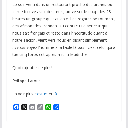
Le soir venu dans un restaurant proche des arènes où
je me trouve avec des amis, arrive sur le coup des 23
heures un groupe qui s’attable. Les regards se tournent,
des aficionados viennent au contact! Le serveur qui
nous sait français et reste dans l’incertitude quant à
notre aficion, vient vers nous en disant simplement
: »vous voyez l’homme à la table là bas , c’est celui qui a
tué cinq toros cet après-midi à Madrid! »
Quoi rajouter de plus!
Philippe Latour
En voir plus
c’est ici
et
là
F
X
E
C
W
P
a
m
o
h
a
c
a
p
a
r
e
i
y
t
t