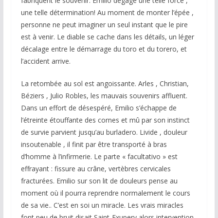
fabriquent le souvenir. Emilio dégage une telle force ,
une telle détermination! Au moment de monter l’épée ,
personne ne peut imaginer un seul instant que le pire
est à venir. Le diable se cache dans les détails, un léger
décalage entre le démarrage du toro et du torero, et
l’accident arrive.
La retombée au sol est angoissante. Arles , Christian,
Béziers , Julio Robles, les mauvais souvenirs affluent.
Dans un effort de désespéré, Emilio s’échappe de
l’étreinte étouffante des cornes et mû par son instinct
de survie parvient jusqu’au burladero. Livide , douleur
insoutenable , il finit par être transporté à bras
d’homme à l’infirmerie. Le parte « facultativo » est
effrayant : fissure au crâne, vertèbres cervicales
fracturées. Emilio sur son lit de douleurs pense au
moment où il pourra reprendre normalement le cours
de sa vie.. C’est en soi un miracle. Les vrais miracles
font peu de bruit disait Saint-Exupery alors intervention