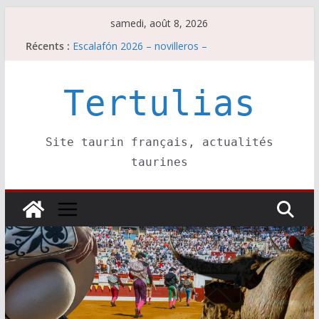
Passer
samedi, août 8, 2026
au
Récents :
Escalafón 2026 – novilleros –
contenu
Les brèves du samedi 8 août
Maurrin, rendez vous est pris pour l’an prochain.
Les brèves du vendredi 7 août
Tertulias
Escalafón 2026 – matadors de toros-
Site taurin français, actualités
taurines