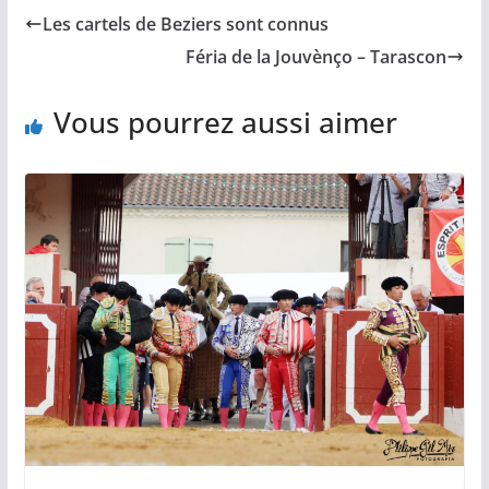
b
l
L
s
a
Les cartels de Beziers sont connus
o
i
A
g
o
n
p
e
Féria de la Jouvènço – Tarascon
k
k
p
r
Vous pourrez aussi aimer