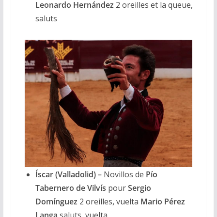
Leonardo Hernández
2 oreilles et la queue,
saluts
Íscar (Valladolid) –
Novillos de
Pío
Tabernero de Vilvís
pour
Sergio
Domínguez
2 oreilles
,
vuelta
Mario Pérez
Langa
saluts, vuelta