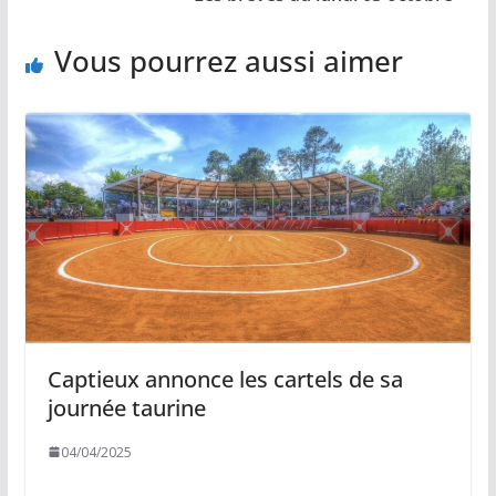
k
k
p
r
Vous pourrez aussi aimer
Captieux annonce les cartels de sa
journée taurine
04/04/2025