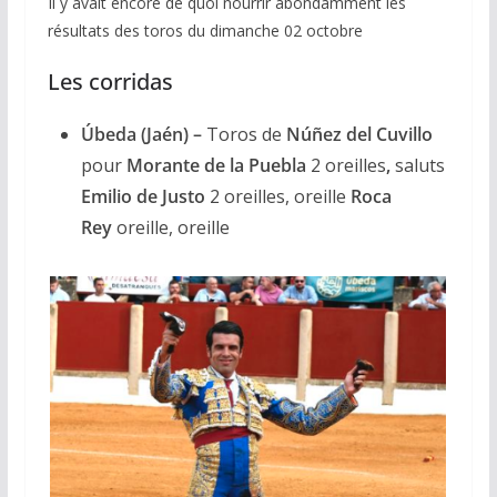
Il y avait encore de quoi nourrir abondamment les
résultats des toros du dimanche 02 octobre
Les corridas
Úbeda (Jaén) –
Toros de
Núñez del Cuvillo
pour
Morante de la Puebla
2 oreilles
,
saluts
Emilio de Justo
2 oreilles, oreille
Roca
Rey
oreille, oreille