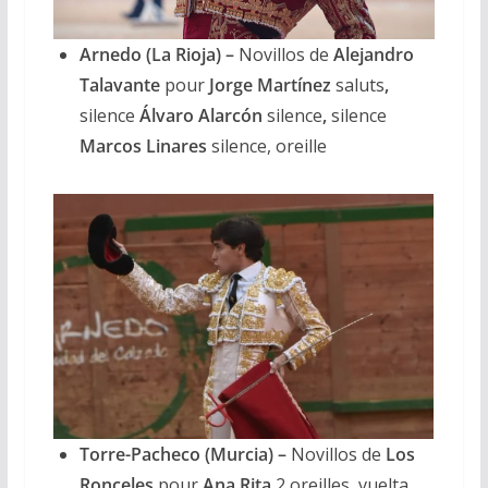
Arnedo (La Rioja) –
Novillos de
Alejandro
Talavante
pour
Jorge Martínez
saluts
,
silence
Álvaro Alarcón
silence
,
silence
Marcos Linares
silence, oreille
Torre-Pacheco (Murcia) –
Novillos de
Los
Ronceles
pour
Ana Rita
2 oreilles
,
vuelta