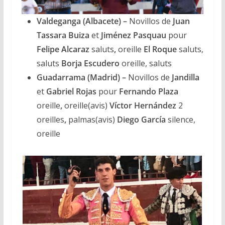
Valdeganga (Albacete) –
Novillos de
Juan
Tassara Buiza
et
Jiménez Pasquau
pour
Felipe Alcaraz
saluts
,
oreille
El Roque
saluts,
saluts
Borja Escudero
oreille, saluts
Guadarrama (Madrid) –
Novillos de
Jandilla
et
Gabriel Rojas
pour
Fernando Plaza
oreille
,
oreille(avis)
Víctor Hernández
2
oreilles
,
palmas(avis)
Diego García
silence,
oreille