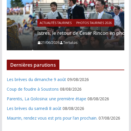
ACTUALITÉS TAURINES
PHOTOS TAURINES 2026
Istres, le retour de Cesar Rincon en photos
21/06/2026
Tertulias
Dernières parutions
Les brèves du dimanche 9 août
09/08/2026
Coup de foudre à Soustons
08/08/2026
Parentis, La Golosina: une première étape
08/08/2026
Les brèves du samedi 8 août
08/08/2026
Maurrin, rendez vous est pris pour l’an prochain.
07/08/2026