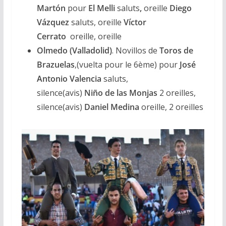
Martón
pour
El Melli
saluts
,
oreille
Diego
Vázquez
saluts, oreille
Víctor
Cerrato
oreille, oreille
Olmedo
(Valladolid)
. Novillos de
Toros de
Brazuelas
,(vuelta pour le 6ème) pour
José
Antonio Valencia
saluts,
silence(avis)
Niño
de las Monjas
2 oreilles,
silence(avis)
Daniel
Medina
oreille, 2 oreilles