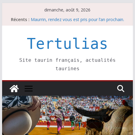
Passer
dimanche, août 9, 2026
au
Récents :
Maurrin, rendez vous est pris pour l’an prochain.
contenu
Les brèves du dimanche 9 août
Coup de foudre à Soustons
Parentis, La Golosina: une première étape
Tertulias
Les brèves du samedi 8 août
Site taurin français, actualités
taurines