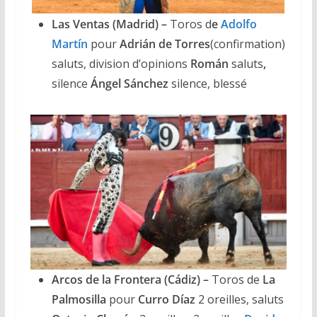
Las Ventas (Madrid) –
Toros d
e
Adolfo
Martín
pour
Adrián de Torres
(confirmation)
saluts, division d’opinions
Román
saluts
,
silence
Ángel Sánchez
silence, blessé
Arcos de la Frontera (Cádiz) –
Toros de
La
Palmosilla
pour
Curro Díaz
2 oreilles, saluts