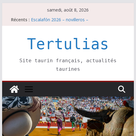
Passer
samedi, août 8, 2026
au
Récents :
Escalafón 2026 – novilleros –
contenu
Les brèves du samedi 8 août
Maurrin, rendez vous est pris pour l’an prochain.
Les brèves du vendredi 7 août
Tertulias
Escalafón 2026 – matadors de toros-
Site taurin français, actualités
taurines