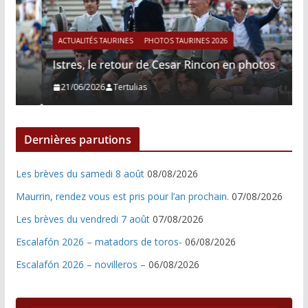
ACTUALITÉS TAURINES
PHOTOS TAURINES 2026
Istres, le retour de Cesar Rincon en photos
21/06/2026
Tertulias
Dernières parutions
Les brèves du samedi 8 août
08/08/2026
Maurrin, rendez vous est pris pour l’an prochain.
07/08/2026
Les brèves du vendredi 7 août
07/08/2026
Escalafón 2026 – matadors de toros-
06/08/2026
Escalafón 2026 – novilleros –
06/08/2026