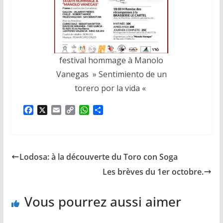
festival hommage à Manolo
Vanegas » Sentimiento de un
torero por la vida «
F
X
E
C
W
P
a
m
o
h
a
c
a
p
a
r
e
i
y
t
t
b
l
L
s
a
Lodosa: à la découverte du Toro con Soga
o
i
A
g
o
n
p
e
Les brèves du 1er octobre.
k
k
p
r
Vous pourrez aussi aimer