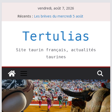
Passer
vendredi, août 7, 2026
au
Récents :
Les brèves du mercredi 5 août
contenu
Les brèves du vendredi 7 août
Escalafón 2026 – matadors de toros-
Escalafón 2026 – novilleros –
Tertulias
Les brèves du jeudi 6 août
Site taurin français, actualités
taurines