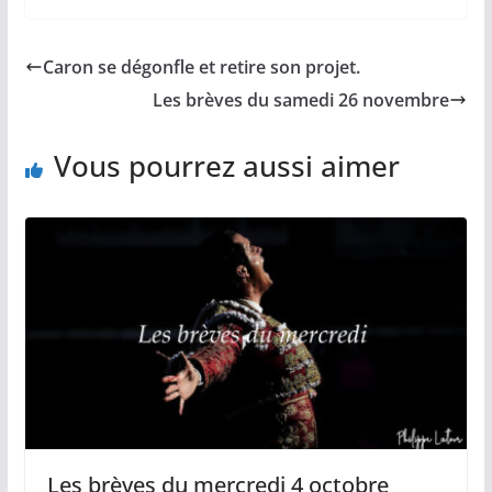
c
a
p
a
r
e
i
y
t
t
b
l
L
s
a
Caron se dégonfle et retire son projet.
o
i
A
g
o
n
p
e
Les brèves du samedi 26 novembre
k
k
p
r
Vous pourrez aussi aimer
Les brèves du mercredi 4 octobre