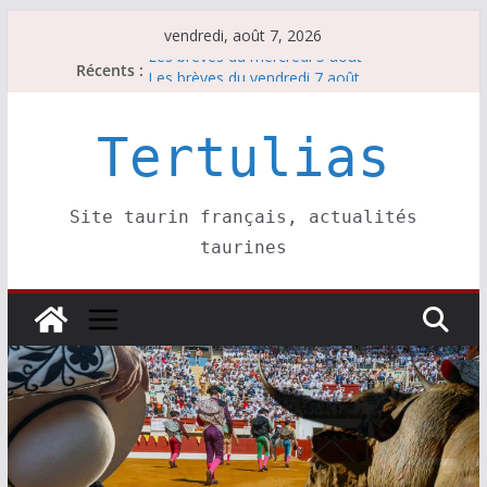
Passer
vendredi, août 7, 2026
au
Récents :
Les brèves du mercredi 5 août
contenu
Les brèves du vendredi 7 août
Escalafón 2026 – matadors de toros-
Escalafón 2026 – novilleros –
Tertulias
Les brèves du jeudi 6 août
Site taurin français, actualités
taurines