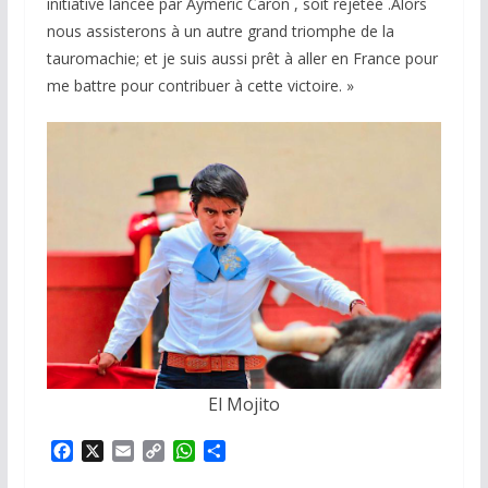
initiative lancée par Aymeric Caron , soit rejetée .Alors
nous assisterons à un autre grand triomphe de la
tauromachie; et je suis aussi prêt à aller en France pour
me battre pour contribuer à cette victoire. »
El Mojito
F
X
E
C
W
P
a
m
o
h
a