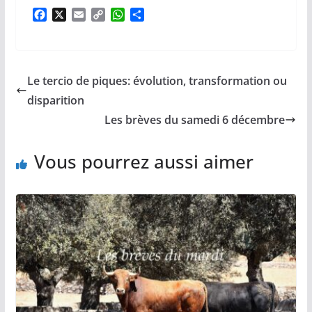
F
X
E
C
W
P
a
m
o
h
a
c
a
p
a
r
e
i
y
t
t
b
l
L
s
a
Le tercio de piques: évolution, transformation ou
o
i
A
g
o
n
p
e
disparition
k
k
p
r
Les brèves du samedi 6 décembre
Vous pourrez aussi aimer