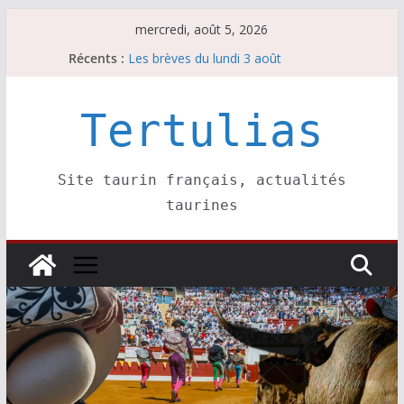
Passer
mercredi, août 5, 2026
au
La Sokamuturra de Pasai Donibane
Récents :
Les brèves du lundi 3 août
contenu
Les brèves du mercredi 5 août
Villeneuve, Hugo Tarbelli confirme.
Tertulias
Les brèves du mardi 4 août
Site taurin français, actualités
taurines