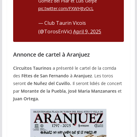
Gómez del Pilar et Luis Gerpe
pic.twitter.com/FXWHJtvOcL
— Club Taurin Vicois
(@TorosEnVic)
April 9, 2025
Annonce de cartel à Aranjuez
Circuitos Taurinos
a présenté le cartel de la corrida
des
Fêtes de San Fernando
à
Aranjuez
. Les toros
seront
de Nuñez del Cuvillo.
Il seront lidiés de concert
par
Morante de la Puebla
,
José Maria Manzanares
et
Juan Ortega.