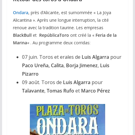
Ondara
, près d’Alicante, est surnommée « La Joya
Alicantina ». Après une longue interruption, la cité
renoue avec la tradition taurine. Les empresas
BlackBull
et
RepúblicaToro
ont créé la «
Feria de la
Mar
i
na
« . Au programme deux corridas:
07 juin. Toros et erales de
Luis Algarra
pour
Paco Ureña, Calita
,
Borja Jimenez
,
Luis
Pizarro
09 août. Toros de
Luis Algarra
pour
Talavante
,
Tomas Rufo
et
Marco Pérez