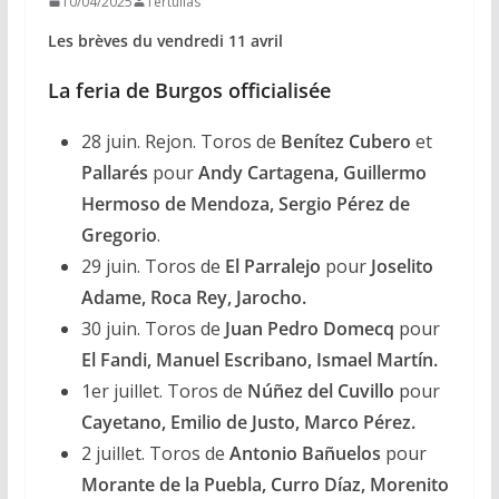
10/04/2025
Tertulias
Les brèves du vendredi 11 avril
La feria de Burgos officialisée
28 juin. Rejon. Toros de
Benítez Cubero
et
Pallarés
pour
Andy Cartagena, Guillermo
Hermoso de Mendoza, Sergio Pérez de
Gregorio
.
29 juin. Toros de
El Parralejo
pour
Joselito
Adame, Roca Rey, Jarocho.
30 juin. Toros de
Juan Pedro Domecq
pour
El Fandi, Manuel Escribano, Ismael Martín.
1er juillet. Toros de
Núñez del Cuvillo
pour
Cayetano, Emilio de Justo, Marco Pérez.
2 juillet. Toros de
Antonio Bañuelos
pour
Morante de la Puebla, Curro Díaz, Morenito