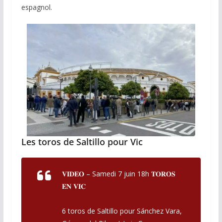
espagnol.
Les toros de Saltillo pour Vic
𝐕𝐈𝐃𝐄𝐎 – Samedi 7 juin 18h 𝐓𝐎𝐑𝐎𝐒
𝐄𝐍 𝐕𝐈𝐂
6 toros de Saltillo pour Sánchez Vara,