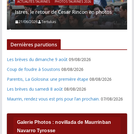
ACTUALITÉS TAURINES
PHOTOS TAURINES 2026
Istres, le retour de Cesar Rincon en photos
21/06/2026
Tertulias
Dernières parutions
Les brèves du dimanche 9 août
09/08/2026
Coup de foudre à Soustons
08/08/2026
Parentis, La Golosina: une première étape
08/08/2026
Les brèves du samedi 8 août
08/08/2026
Maurrin, rendez vous est pris pour l’an prochain.
07/08/2026
Galerie Photos : novillada de Maurrinban
Navarro Tyrosse