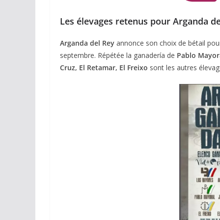
Les élevages retenus pour Arganda de
Arganda del Rey
annonce son choix de bétail pour 
septembre. Répétée la ganadería de
Pablo Mayor
Cruz, El Retamar, El Freixo
sont les autres élevag
ACTUALITÉS TAURINES
CHRONIQUES TAURINES 2026
Arles : au seuil 
espérances.
02/04/2026
Olivier Castelna