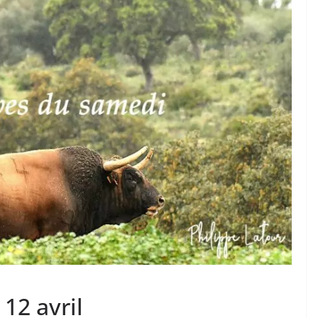
TAURINES 2026
ACTUALITÉS TAURINES
PHOTOS TAURINES 2026
ure en
Bayonne, la corrida des
fêtes en photos
17/07/2026
Tertulias
12 avril