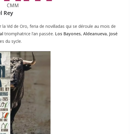
CMM
l Rey
la Vid de Oro, feria de novilladas qui se déroule au mois de
al
triomphatrice l’an passée.
Los Bayones, Aldeanueva, José
es du sycle.
ACTUALITÉS TAURINES
CHRONIQUES TAURINES 2026
des
Istres : la feria des
ultimes émotions
u
18/06/2026
Olivier Castelnau