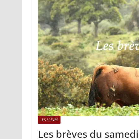
ACTUALITÉS TAURINES
PHOTOS 
Istres, l’ouvert
photos
19/06/2026
Tertulias
LES BRÈVES
Les brèves du samedi 