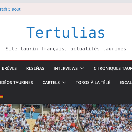
redi 5 août
redi 7 août
atadors de toros-
villeros –
Tertulias
 6 août
Site taurin français, actualités taurines
S BRÈVES
RESEÑAS
INTERVIEWS
CHRONIQUES TAUR
IDÉOS TAURINES
CARTELS
TOROS À LA TÉLÉ
ESCA