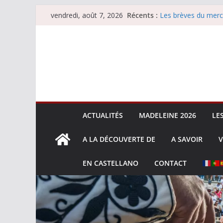
Passer
Récents :
Les brèves du merc
vendredi, août 7, 2026
au
Les brèves du vend
Escalafón 2026 – m
contenu
Escalafón 2026 – no
Les brèves du jeudi
ACTUALITÉS
MADELEINE 2026
LE
A LA DÉCOUVERTE DE
A SAVOIR
V
EN CASTELLANO
CONTACT