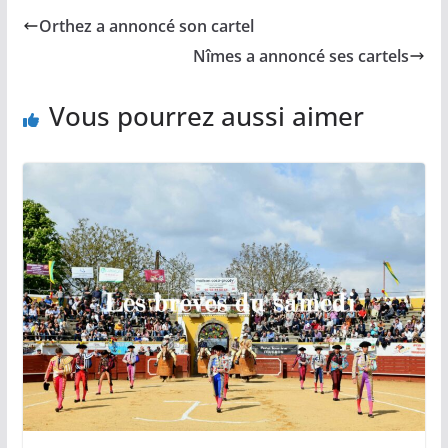
b
l
L
s
a
Orthez a annoncé son cartel
o
i
A
g
o
n
p
e
Nîmes a annoncé ses cartels
k
k
p
r
Vous pourrez aussi aimer