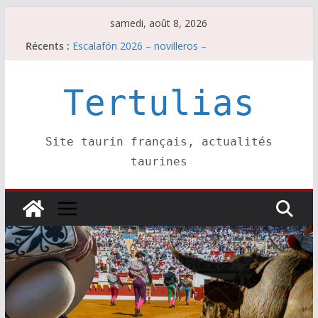
Passer
samedi, août 8, 2026
au
Récents :
Escalafón 2026 – novilleros –
contenu
Les brèves du samedi 8 août
Maurrin, rendez vous est pris pour l’an prochain.
Les brèves du vendredi 7 août
Tertulias
Escalafón 2026 – matadors de toros-
Site taurin français, actualités
taurines