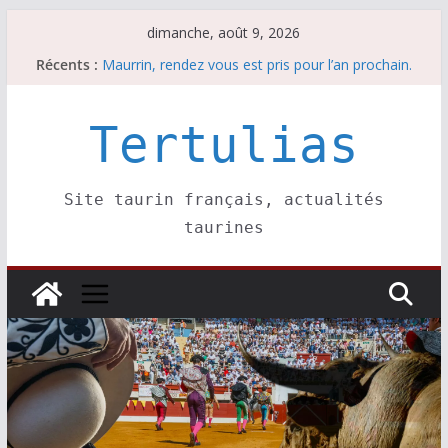
Passer
dimanche, août 9, 2026
au
Récents :
Maurrin, rendez vous est pris pour l’an prochain.
contenu
Les brèves du dimanche 9 août
Coup de foudre à Soustons
Parentis, La Golosina: une première étape
Tertulias
Les brèves du samedi 8 août
Site taurin français, actualités
taurines