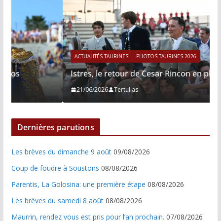
ACTUALITÉS TAURINES
PHOTOS TAURINES 2026
Istres, le retour de Cesar Rincon en photos
21/06/2026
Tertulias
Dernières parutions
Les brèves du dimanche 9 août
09/08/2026
Coup de foudre à Soustons
08/08/2026
Parentis, La Golosina: une première étape
08/08/2026
Les brèves du samedi 8 août
08/08/2026
Maurrin, rendez vous est pris pour l’an prochain.
07/08/2026