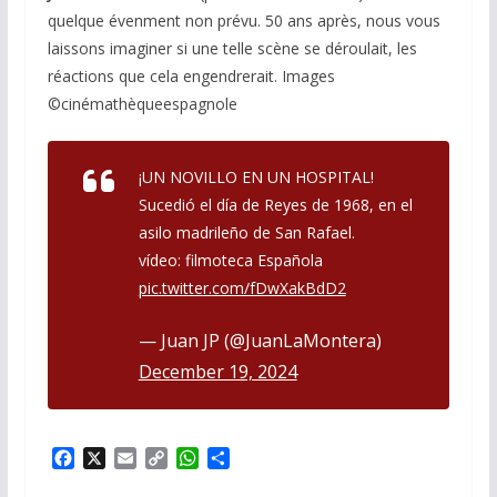
quelque évenment non prévu. 50 ans après, nous vous
laissons imaginer si une telle scène se déroulait, les
réactions que cela engendrerait. Images
©️cinémathèqueespagnole
¡UN NOVILLO EN UN HOSPITAL!
Sucedió el día de Reyes de 1968, en el
asilo madrileño de San Rafael.
vídeo: filmoteca Española
pic.twitter.com/fDwXakBdD2
— Juan JP (@JuanLaMontera)
December 19, 2024
F
X
E
C
W
P
a
m
o
h
a