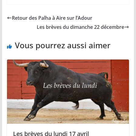
c
a
p
a
r
e
i
y
t
t
b
l
L
s
a
Retour des Palha à Aire sur l’Adour
o
i
A
g
o
n
p
e
Les brèves du dimanche 22 décembre
k
k
p
r
Vous pourrez aussi aimer
Les brèves du lundi 17 avril