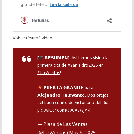
Voir le résumé video
[
𝗥𝗘𝗦𝗨𝗠𝗘𝗡] ¡Así hemos vivido la
primera cita de
#SanIsidro2025
en
#LasVentas
!
𝗣𝗨𝗘𝗥𝗧𝗔 𝗚𝗥𝗔𝗡𝗗𝗘 para
𝗔𝗹𝗲𝗷𝗮𝗻𝗱𝗿𝗼 𝗧𝗮𝗹𝗮𝘃𝗮𝗻𝘁𝗲. Dos orejas
del buen cuarto de Victoriano del Río.
pic.twitter.com/30CAWsjV7l
— Plaza de Las Ventas
(@LasVentas)
May 9, 2025