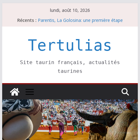
Passer
lundi, août 10, 2026
au
Coup de foudre à Soustons
Récents :
Parentis, La Golosina: une première étape
contenu
Les brèves du lundi 10 août
A Parentis, à part les brindis……
Tertulias
Les brèves du dimanche 9 août
Site taurin français, actualités
taurines