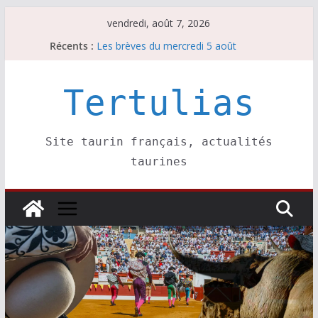
Passer
vendredi, août 7, 2026
au
Récents :
Les brèves du mercredi 5 août
contenu
Les brèves du vendredi 7 août
Escalafón 2026 – matadors de toros-
Escalafón 2026 – novilleros –
Tertulias
Les brèves du jeudi 6 août
Site taurin français, actualités
taurines