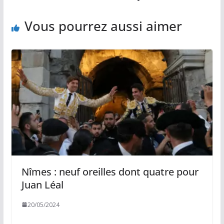
k
k
p
r
Vous pourrez aussi aimer
Nîmes : neuf oreilles dont quatre pour
Juan Léal
20/05/2024