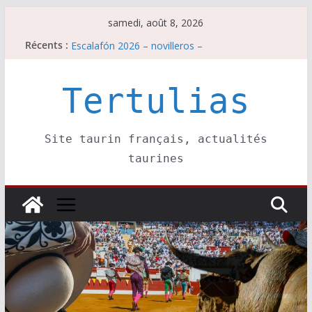
Passer
samedi, août 8, 2026
au
Récents :
Escalafón 2026 – matadors de toros-
contenu
Escalafón 2026 – novilleros –
Les brèves du samedi 8 août
Maurrin, rendez vous est pris pour l’an prochain.
Tertulias
Les brèves du vendredi 7 août
Site taurin français, actualités
taurines