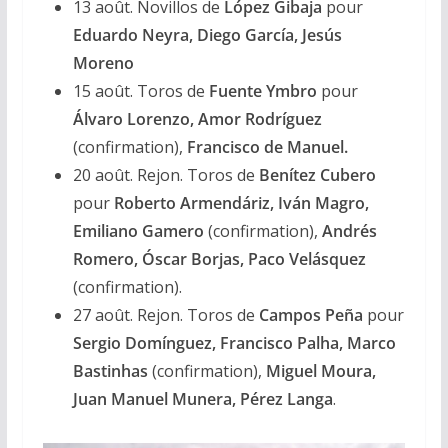
13 août. Novillos de
López Gibaja
pour
Eduardo Neyra, Diego García, Jesús
Moreno
15 août. Toros de
Fuente Ymbro
pour
Álvaro Lorenzo, Amor Rodríguez
(confirmation),
Francisco de Manuel.
20 août.
Rejon.
Toros de
Benítez Cubero
pour
Roberto Armendáriz, Iván Magro,
Emiliano Gamero
(confirmation),
Andrés
Romero, Óscar Borjas, Paco Velásquez
(confirmation).
27 août.
Rejon.
Toros de
Campos Peña
pour
Sergio Domínguez, Francisco Palha, Marco
Bastinhas
(confirmation),
Miguel Moura,
Juan
Manuel Munera, Pérez Langa
.