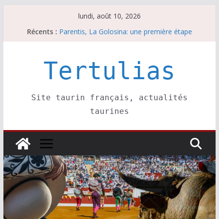
Passer
lundi, août 10, 2026
Coup de foudre à Soustons
au
Récents :
Parentis, La Golosina: une première étape
contenu
Les brèves du lundi 10 août
A Parentis, à part les brindis……
Les brèves du dimanche 9 août
Tertulias
Site taurin français, actualités
taurines