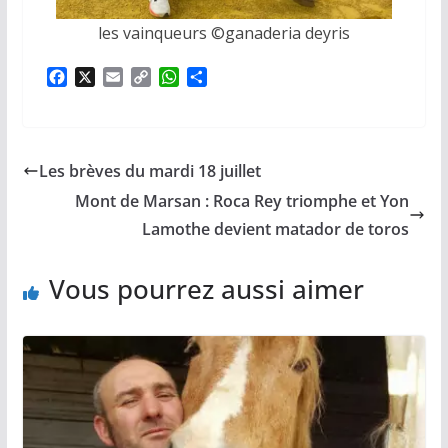
les vainqueurs ©️ganaderia deyris
F
X
E
C
W
P
a
m
o
h
a
c
a
p
a
r
e
i
y
t
t
b
l
L
s
a
Les brèves du mardi 18 juillet
o
i
A
g
o
n
p
e
Mont de Marsan : Roca Rey triomphe et Yon
k
k
p
r
Lamothe devient matador de toros
Vous pourrez aussi aimer