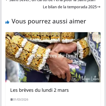
o
i
A
g
o
n
p
e
Le bilan de la temporada 2025
k
k
p
r
Vous pourrez aussi aimer
Les brèves du lundi 2 mars
01/03/2026