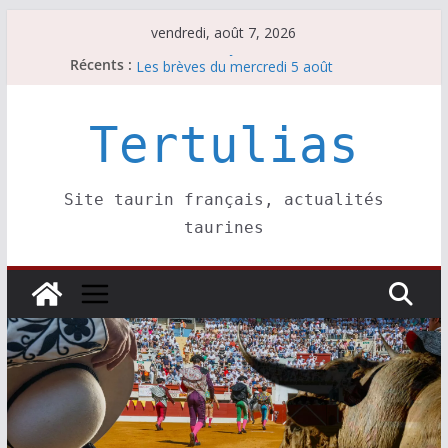
Passer
vendredi, août 7, 2026
au
Récents :
Les brèves du jeudi 6 août
contenu
Les brèves du mercredi 5 août
Les brèves du vendredi 7 août
Escalafón 2026 – matadors de toros-
Tertulias
Escalafón 2026 – novilleros –
Site taurin français, actualités
taurines