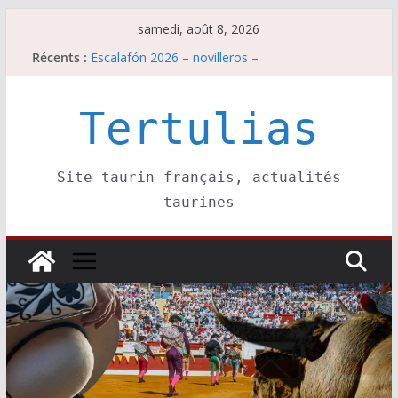
Passer
samedi, août 8, 2026
au
Récents :
Escalafón 2026 – novilleros –
contenu
Les brèves du samedi 8 août
Maurrin, rendez vous est pris pour l’an prochain.
Les brèves du vendredi 7 août
Tertulias
Escalafón 2026 – matadors de toros-
Site taurin français, actualités
taurines