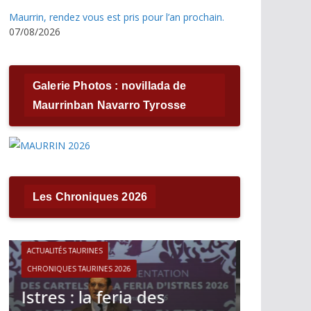
Maurrin, rendez vous est pris pour l’an prochain.
07/08/2026
Galerie Photos : novillada de
Maurrinban Navarro Tyrosse
Les Chroniques 2026
ACTUALITÉS TAURINES
CHRONIQUES TAURINES 2026
ACTUALITÉS T
Víctor Hernández : le
CHRONIQUES 