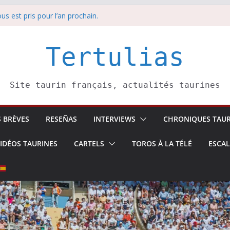
us est pris pour l’an prochain.
anche 9 août
 Soustons
sina: une première étape
Tertulias
edi 8 août
Site taurin français, actualités taurines
S BRÈVES
RESEÑAS
INTERVIEWS
CHRONIQUES TAUR
IDÉOS TAURINES
CARTELS
TOROS À LA TÉLÉ
ESCA