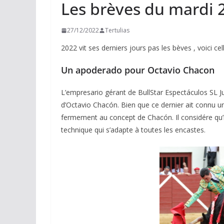
Les brèves du mardi
27/12/2022
Tertulias
2022 vit ses derniers jours pas les bèves , voici c
Un apoderado pour Octavio Chacon
L’empresario gérant de BullStar Espectáculos SL J
d’Octavio Chacón. Bien que ce dernier ait connu u
fermement au concept de Chacón. Il considére qu’i
technique qui s’adapte à toutes les encastes.
ACTUALITÉS TAURINES
CHRONIQUES TAURINES 2026
Arles : au seuil 