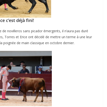
ultimes émotions
u
18/06/2026
Olivier Castelnau
e c’est déjà fini!
e de novilleros sans picador émergents, il n’aura pas duré
es, Torres et Erice ont décidé de mettre un terme à une leur
la poignée de main classique en octobre dernier.