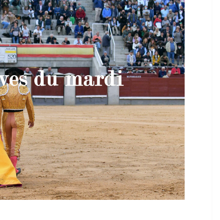
TAURINES 2026
ACTUALITÉS TAURINES
PHOTOS TAURINES 2026
ure en
Bayonne, la corrida des
fêtes en photos
17/07/2026
Tertulias