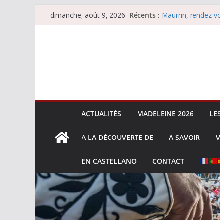
Passer
Récents :
Maurrin, rendez vo
dimanche, août 9, 2026
au
Les brèves du dim
Coup de foudre à
contenu
Parentis, La Golo
Les brèves du sam
ACTUALITÉS
MADELEINE 2026
LE
A LA DÉCOUVERTE DE
A SAVOIR
V
EN CASTELLANO
CONTACT