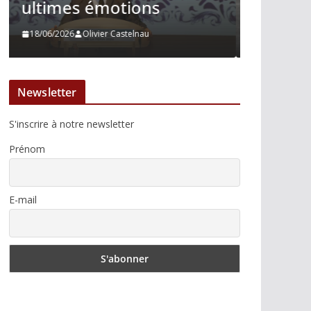
courage immobile
Madrid
13/06/2026
Tertulias
10/06/2026
Newsletter
S'inscrire à notre newsletter
Prénom
E-mail