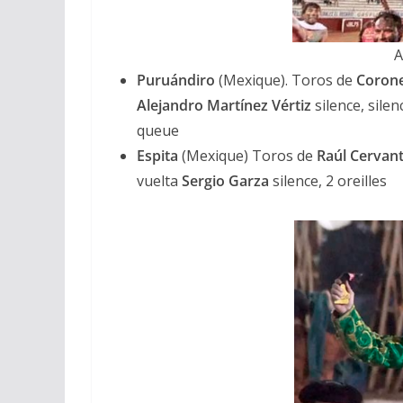
A
Puruándiro
(Mexique). Toros de
Coron
Alejandro Martínez Vértiz
silence, silen
queue
Espita
(Mexique) Toros de
Raúl Cervan
vuelta
Sergio Garza
silence, 2 oreilles