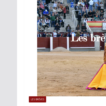
ACTUALITÉS TAURINES
PHOTOS 
Istres, l’ouvert
photos
19/06/2026
Tertulias
LES BRÈVES