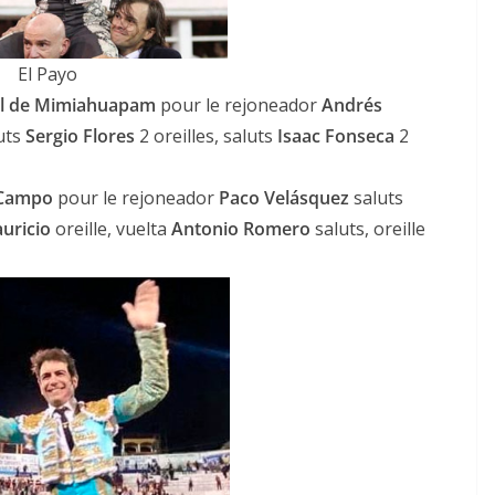
El Payo
el de Mimiahuapam
pour le rejoneador
Andrés
luts
Sergio Flores
2 oreilles, saluts
Isaac Fonseca
2
 Campo
pour le rejoneador
Paco Velásquez
saluts
auricio
oreille, vuelta
Antonio Romero
saluts, oreille