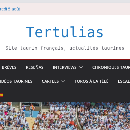
redi 5 août
redi 7 août
atadors de toros-
villeros –
Tertulias
 6 août
Site taurin français, actualités taurines
S BRÈVES
RESEÑAS
INTERVIEWS
CHRONIQUES TAUR
IDÉOS TAURINES
CARTELS
TOROS À LA TÉLÉ
ESCA