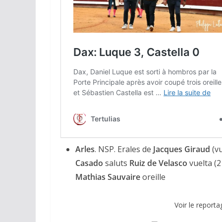
ACTUALITÉS TAURINES
CHRONIQUES TAURINES 2026
Arles : au seuil 
espérances.
Arles
. NSP. Erales de
Jacques Giraud
(vu
02/04/2026
Olivier Castelna
Casado
saluts
Ruiz de Velasco
vuelta (2
Mathias Sauvaire
oreille
Voir le reporta