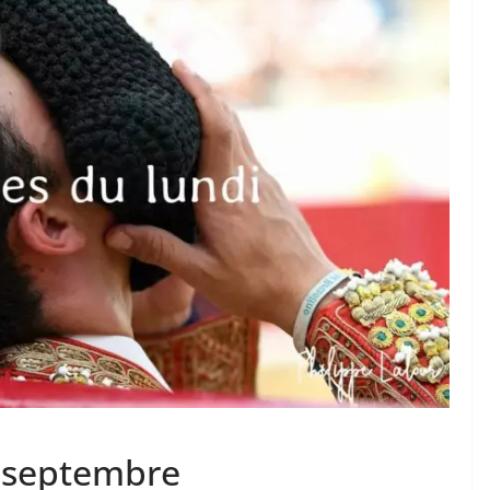
TAURINES 2026
ACTUALITÉS TAURINES
PHOTOS TAURINES 2026
ure en
Bayonne, la corrida des
fêtes en photos
17/07/2026
Tertulias
9 septembre