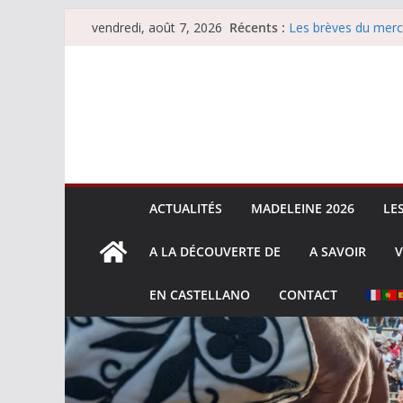
Passer
Récents :
Les brèves du merc
vendredi, août 7, 2026
au
Les brèves du vend
Escalafón 2026 – m
contenu
Escalafón 2026 – no
Les brèves du jeudi
ACTUALITÉS
MADELEINE 2026
LE
A LA DÉCOUVERTE DE
A SAVOIR
V
EN CASTELLANO
CONTACT