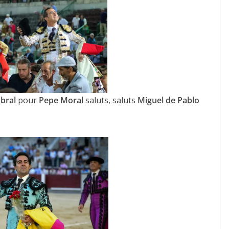
bral
pour
Pepe Moral
saluts, saluts
Miguel de Pablo
.