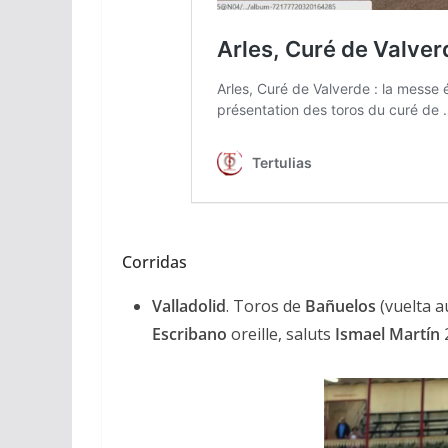
Corridas
Valladolid
. Toros de
Bañuelos
(vuelta a
Escribano
oreille, saluts
Ismael Martín
2