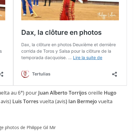
ACTUALITÉS TAURINES
CHRONIQUES TAURINES 2026
des
Istres : la feria des
ultimes émotions
elta au 6°) pour
Juan Alberto Torrijos
oreille
Hugo
u
18/06/2026
Olivier Castelnau
 avis)
Luis Torres
vuelta (avis
) Ian Bermejo
vuelta
ge photos de Philippe Gil Mir