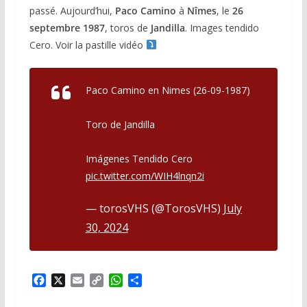
passé. Aujourd’hui,
Paco
Camino
à
Nîmes
, le
26
septembre 1987
, toros de
Jandilla
. Images tendido
Cero. Voir la pastille vidéo
Paco Camino en Nimes (26-09-1987)
Toro de Jandilla
Imágenes Tendido Cero
pic.twitter.com/WIH4lnqn2i
— torosVHS (@TorosVHS)
July
30, 2024
F
X
E
C
W
P
a
m
o
h
a