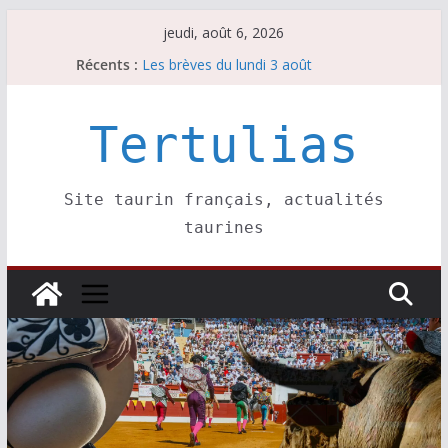
Passer
jeudi, août 6, 2026
au
Récents :
Les brèves du lundi 3 août
contenu
Les brèves du mercredi 5 août
Villeneuve, Hugo Tarbelli confirme.
Les brèves du mardi 4 août
Tertulias
La Sokamuturra de Pasai Donibane
Site taurin français, actualités
taurines