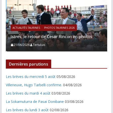
ACTUALITÉS TAURINES
PHOTOS TAURINES 2026
Istres, le retour de Cesar Rincon en photos
21/06/2026
Tertulias
Dernières parutions
Les brèves du mercredi 5 août
05/08/2026
Villeneuve, Hugo Tarbelli confirme.
04/08/2026
Les brèves du mardi 4 août
03/08/2026
La Sokamuturra de Pasai Donibane
03/08/2026
Les brèves du lundi 3 août
02/08/2026