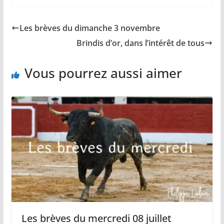
c
a
p
a
r
e
i
y
t
t
b
l
L
s
a
Les brèves du dimanche 3 novembre
o
i
A
g
o
n
p
e
Brindis d’or, dans l’intérêt de tous
k
k
p
r
Vous pourrez aussi aimer
Les brèves du mercredi 08 juillet