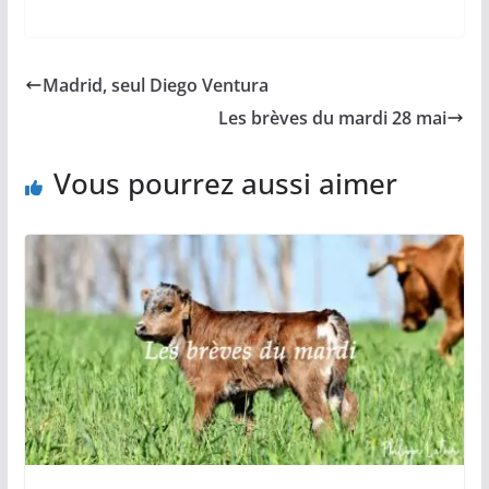
a
m
o
h
a
c
a
p
a
r
e
i
y
t
t
b
l
L
s
a
Madrid, seul Diego Ventura
o
i
A
g
o
n
p
e
Les brèves du mardi 28 mai
k
k
p
r
Vous pourrez aussi aimer