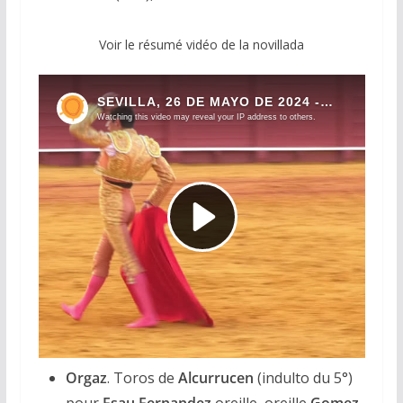
Voir le résumé vidéo de la novillada
Orgaz
. Toros de
Alcurrucen
(indulto du 5°)
pour
Esau Fernandez
oreille, oreille
Gomez