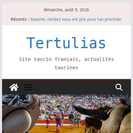
Passer
dimanche, août 9, 2026
au
Récents :
Les brèves du samedi 8 août
contenu
Maurrin, rendez vous est pris pour l’an prochain.
Les brèves du dimanche 9 août
Coup de foudre à Soustons
Tertulias
Parentis, La Golosina: une première étape
Site taurin français, actualités
taurines