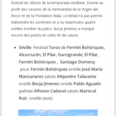
festival de clôture de la temporada sévillane. Donné au
profit des oeuvres de la Hermandad de la Virgen del
Rocio et de la Fondation Alala. Le bétail n’a pas permis
d’atteindre les sommets et a vu néanmoins quatre
oreilles tomber du palco. Borja Jimenez a marqué
encore des points en cette fin de saison.
Séville
. Festival
Toros
de
Fermín Bohórquez,
Alcurrucén, El Pilar, Garcigrande, El Pilar,
Fermín Bohórquez , Santiago Domecq
pour
Fermín Bohórquez
oreille
José María
Manzanares
saluts
Alejandro Talavante
oreille
Borja Jimenez
oreille
Pablo Aguado
palmas
Alfonso Cadaval
saluts
Mariscal
Ruiz
oreille (avis)