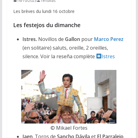
16/10/2023
Tertulias
Les brèves du lundi 16 octobre
Les festejos du dimanche
Istres.
Novillos de
Gallon
pour
Marco Perez
(en solitaire) saluts, oreille, 2 oreilles,
silence. Voir la reseña complète
Istres
© Mikael Fortes
Jaen
. Toros de
Sancho Dávila
et
El Parralejo