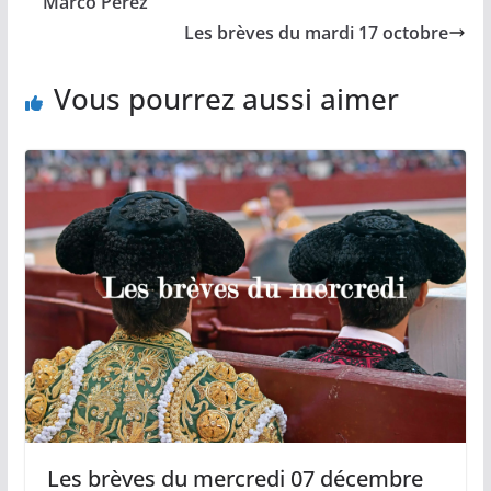
Marco Perez
k
k
p
r
Les brèves du mardi 17 octobre
Vous pourrez aussi aimer
Les brèves du mercredi 07 décembre