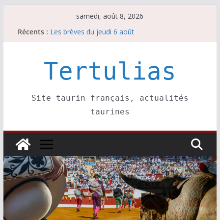
Passer
samedi, août 8, 2026
Escalafón 2026 – novilleros –
au
Récents :
Les brèves du jeudi 6 août
contenu
Maurrin, rendez vous est pris pour l’an prochain.
Les brèves du vendredi 7 août
Tertulias
Escalafón 2026 – matadors de toros-
Site taurin français, actualités
taurines