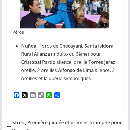
Pérou
Nuñoa.
Toros de
Checayani, Santa Isidora,
Rural Alianza
(indulto du 6ème) pour
Cristóbal Pardo
silence, oreille
Torres Jerez
oreille, 2 oreilles
Alfonso de Lima
silence, 2
oreilles et la queue symboliques.
F
X
E
C
W
P
a
m
o
h
a
c
a
p
a
r
e
i
y
t
t
b
l
L
s
a
Istres , Première piquée et premier triomphe pour
o
i
A
g
o
n
p
e