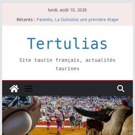
Passer
lundi, août 10, 2026
Coup de foudre à Soustons
au
Récents :
Parentis, La Golosina: une première étape
contenu
Les brèves du lundi 10 août
A Parentis, à part les brindis……
Les brèves du dimanche 9 août
Tertulias
Site taurin français, actualités
taurines