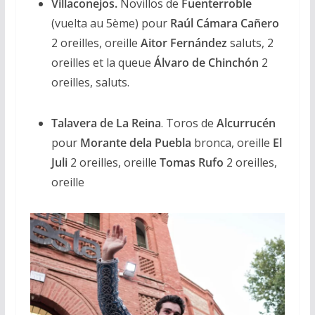
Villaconejos.
Novillos de
Fuenterroble
(vuelta au 5ème) pour
Raúl Cámara Cañero
2 oreilles, oreille
Aitor Fernández
saluts, 2
oreilles et la queue
Álvaro de Chinchón
2
oreilles, saluts.
Talavera de La Reina
. Toros de
Alcurrucén
pour
Morante dela Puebla
bronca, oreille
El
Juli
2 oreilles, oreille
Tomas Rufo
2 oreilles,
oreille