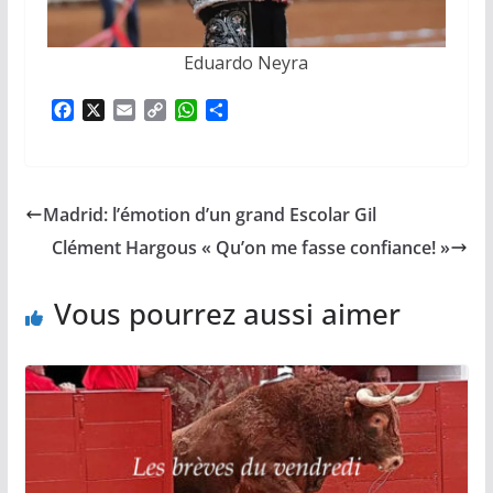
Eduardo Neyra
F
X
E
C
W
P
a
m
o
h
a
c
a
p
a
r
e
i
y
t
t
b
l
L
s
a
Madrid: l’émotion d’un grand Escolar Gil
o
i
A
g
o
n
p
e
Clément Hargous « Qu’on me fasse confiance! »
k
k
p
r
Vous pourrez aussi aimer