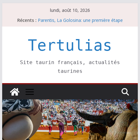
Passer
lundi, août 10, 2026
au
Récents :
Parentis, La Golosina: une première étape
contenu
Les brèves du lundi 10 août
A Parentis, à part les brindis……
Les brèves du dimanche 9 août
Tertulias
Coup de foudre à Soustons
Site taurin français, actualités
taurines