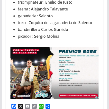
triomphateur :
Emilio de Justo
faena :
Alejandro Talavante
ganaderia :
Salento
toro :
Coquito
de la ganaderia de
Salento
banderillero
Carlos Garrido
picador :
Sergio Molina
F
X
E
C
W
P