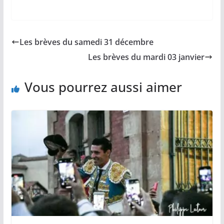
a
m
o
h
a
c
a
p
a
r
e
i
y
t
t
b
l
L
s
a
Les brèves du samedi 31 décembre
o
i
A
g
o
n
p
e
Les brèves du mardi 03 janvier
k
k
p
r
Vous pourrez aussi aimer