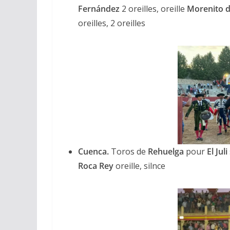
Fernández
2 oreilles, oreille
Morenito 
oreilles, 2 oreilles
ACTUALITÉS TAURINES
CHRONIQUES TAURINES 2026
Arles : au seuil 
espérances.
Cuenca.
Toros de
Rehuelga
pour
El Juli
Roca Rey
oreille, silnce
02/04/2026
Olivier Castelna