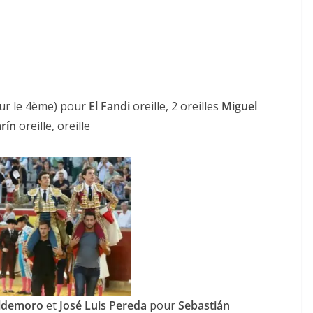
ur le 4ème) pour
El Fandi
oreille, 2 oreilles
Miguel
rín
oreille, oreille
ldemoro
et
José Luis Pereda
pour
Sebastián