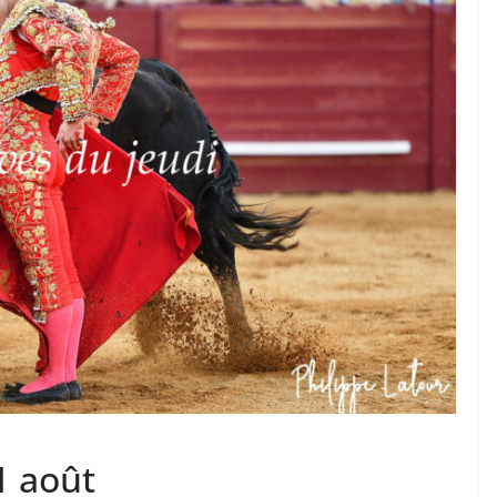
TAURINES 2026
ACTUALITÉS TAURINES
PHOTOS TAURINES 2026
ure en
Bayonne, la corrida des
fêtes en photos
17/07/2026
Tertulias
1 août