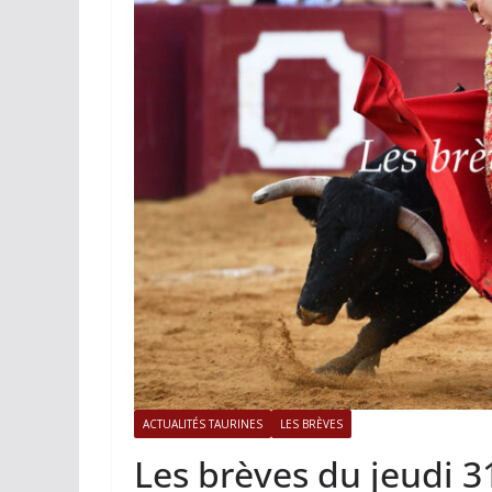
ACTUALITÉS TAURINES
PHOTOS 
Istres, l’ouvert
photos
19/06/2026
Tertulias
ACTUALITÉS TAURINES
LES BRÈVES
Les brèves du jeudi 3