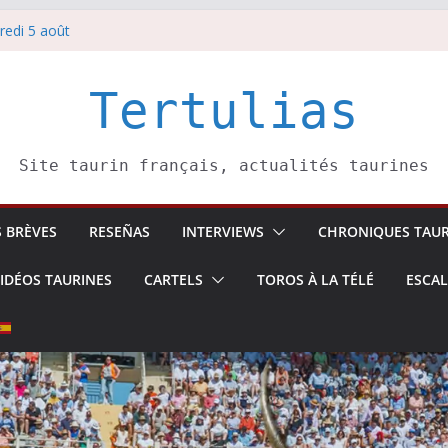
redi 5 août
redi 7 août
atadors de toros-
villeros –
Tertulias
 6 août
Site taurin français, actualités taurines
S BRÈVES
RESEÑAS
INTERVIEWS
CHRONIQUES TAUR
IDÉOS TAURINES
CARTELS
TOROS À LA TÉLÉ
ESCA