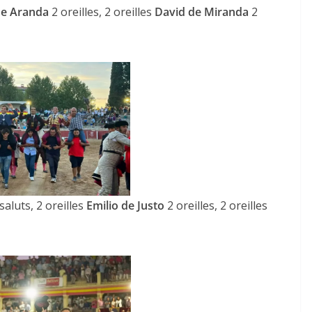
de Aranda
2 oreilles, 2 oreilles
David de Miranda
2
ACTUALITÉS TAURINES
CHRONIQUES TAURINES 2026
des
Istres : la feria des
ultimes émotions
saluts, 2 oreilles
Emilio de Justo
2 oreilles, 2 oreilles
u
18/06/2026
Olivier Castelnau