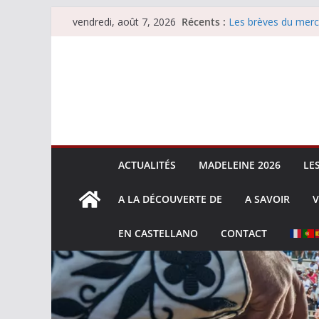
Passer
Récents :
Les brèves du merc
vendredi, août 7, 2026
au
Les brèves du vend
Escalafón 2026 – m
contenu
Escalafón 2026 – no
Les brèves du jeudi
ACTUALITÉS
MADELEINE 2026
LE
A LA DÉCOUVERTE DE
A SAVOIR
V
EN CASTELLANO
CONTACT