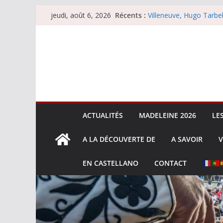
Passer
Récents :
Villeneuve, Hugo Tarbel
jeudi, août 6, 2026
au
Escalafón 2026 – mata
Escalafón 2026 – novill
contenu
Les brèves du jeudi 6 
Les brèves du mercredi
ACTUALITÉS
MADELEINE 2026
LE
A LA DÉCOUVERTE DE
A SAVOIR
V
EN CASTELLANO
CONTACT