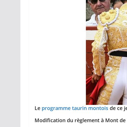
ACTUALITÉS TAURINES
CHRONIQUES TAURINES 2026
Arles : au seuil 
espérances.
02/04/2026
Olivier Castelna
Le
programme taurin montois
de ce j
Modification du règlement à Mont de