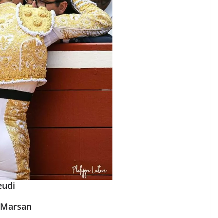
ACTUALITÉS TAURINES
CHRONIQUES TAURINES 2026
des
Istres : la feria des
ultimes émotions
u
18/06/2026
Olivier Castelnau
eudi
 Marsan