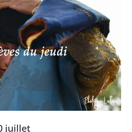
TAURINES 2026
ACTUALITÉS TAURINES
PHOTOS TAURINES 2026
ure en
Bayonne, la corrida des
fêtes en photos
17/07/2026
Tertulias
 juillet