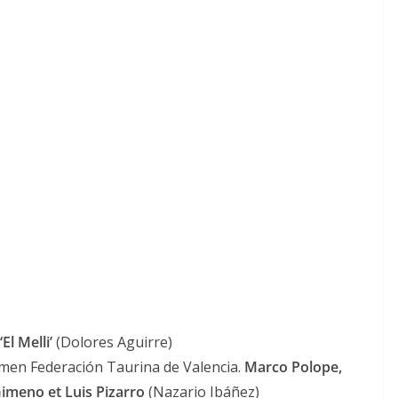
El Melli’
(Dolores Aguirre)
tamen Federación Taurina de Valencia.
Marco Polope,
imeno et Luis Pizarro
(Nazario Ibáñez)