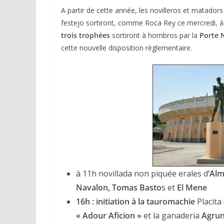
A partir de cette année, les novilleros et matador
festejo sortiront, comme Roca Rey ce mercredi, 
trois trophées
sortiront à hombros par la
Porte 
cette nouvelle disposition règlementaire.
à 11h novillada non piquée erales d
‘Al
Navalon, Tomas Basto
s et
El Mene
16h : initiation à la tauromachie
Placita
« Adour Aficion »
et la ganaderia
Agru