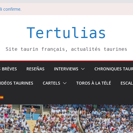
li confirme.
dors de toros-
eros –
août
Tertulias
 5 août
Site taurin français, actualités taurines
S BRÈVES
RESEÑAS
INTERVIEWS
CHRONIQUES TAUR
IDÉOS TAURINES
CARTELS
TOROS À LA TÉLÉ
ESCA