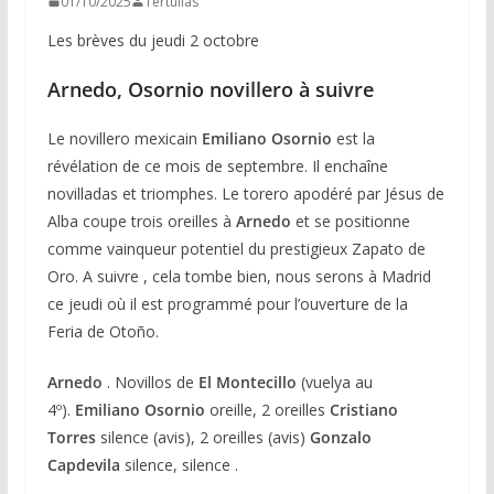
01/10/2025
Tertulias
Les brèves du jeudi 2 octobre
Arnedo, Osornio novillero à suivre
Le novillero mexicain
Emiliano Osornio
est la
révélation de ce mois de septembre. Il enchaîne
novilladas et triomphes. Le torero apodéré par Jésus de
Alba coupe trois oreilles à
Arnedo
et se positionne
comme vainqueur potentiel du prestigieux Zapato de
Oro. A suivre , cela tombe bien, nous serons à Madrid
ce jeudi où il est programmé pour l’ouverture de la
Feria de Otoño.
Arnedo
. Novillos de
El Montecillo
(vuelya au
4º).
Emiliano Osornio
oreille, 2 oreilles
Cristiano
Torres
silence (avis), 2 oreilles (avis)
Gonzalo
Capdevila
silence, silence .