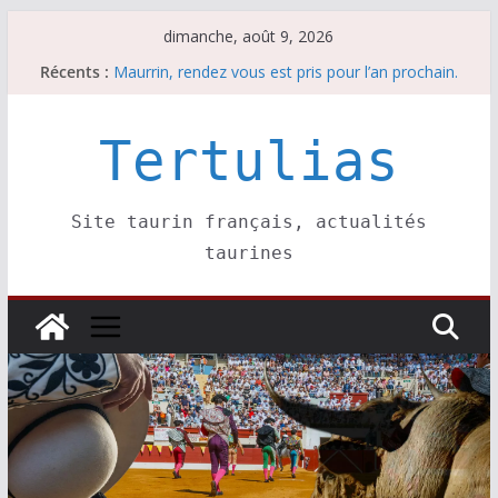
Passer
dimanche, août 9, 2026
au
Récents :
Maurrin, rendez vous est pris pour l’an prochain.
contenu
Les brèves du dimanche 9 août
Coup de foudre à Soustons
Parentis, La Golosina: une première étape
Tertulias
Les brèves du samedi 8 août
Site taurin français, actualités
taurines